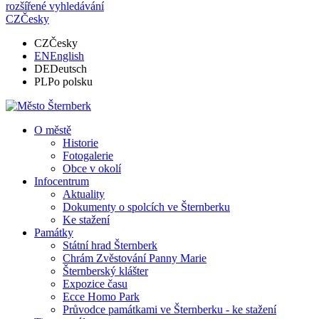
rozšířené vyhledávání
CZ
Česky
CZ
Česky
EN
English
DE
Deutsch
PL
Po polsku
O městě
Historie
Fotogalerie
Obce v okolí
Infocentrum
Aktuality
Dokumenty o spolcích ve Šternberku
Ke stažení
Památky
Státní hrad Šternberk
Chrám Zvěstování Panny Marie
Šternberský klášter
Expozice času
Ecce Homo Park
Průvodce památkami ve Šternberku - ke stažení