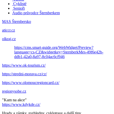
Cyklisté
Senioři
Audio průvodce Šternberkem
MAS Šternbersko
aticcr.cz
olkraj.cz
https://cms.smart-guide.org/WebWidget/Preview?
language=cs-CZ&widgetkey=SternberkMes-49f6e42b-
ddb1-42a0-8a97-8c04ac6cf946
https://www.ok-tourism.cz/
https://stredni-morava.cz/cz/
https://www.olomoucregioncard.cz/
regionysobe.cz
"Kam na akce"
https://www.kdykde.cz/
Hrady a zámky, rozhledny, cyklotrasy a další tipy.