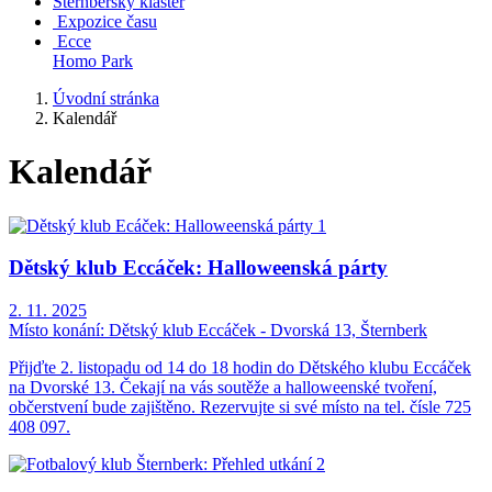
Šternberský klášter
Expozice času
Ecce
Homo Park
Úvodní stránka
Kalendář
Kalendář
Dětský klub Eccáček: Halloweenská párty
2. 11. 2025
Místo konání:
Dětský klub Eccáček - Dvorská 13, Šternberk
Přijďte 2. listopadu od 14 do 18 hodin do Dětského klubu Eccáček
na Dvorské 13. Čekají na vás soutěže a halloweenské tvoření,
občerstvení bude zajištěno. Rezervujte si své místo na tel. čísle 725
408 097.