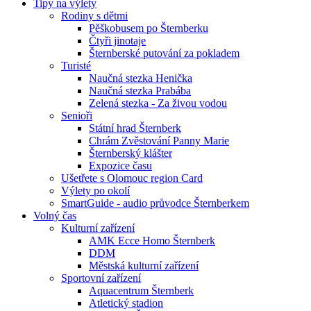
Tipy na výlety
Rodiny s dětmi
Pěškobusem po Šternberku
Čtyři jinotaje
Šternberské putování za pokladem
Turisté
Naučná stezka Henička
Naučná stezka Prabába
Zelená stezka - Za živou vodou
Senioři
Státní hrad Šternberk
Chrám Zvěstování Panny Marie
Šternberský klášter
Expozice času
Ušetřete s Olomouc region Card
Výlety po okolí
SmartGuide - audio průvodce Šternberkem
Volný čas
Kulturní zařízení
AMK Ecce Homo Šternberk
DDM
Městská kulturní zařízení
Sportovní zařízení
Aquacentrum Šternberk
Atletický stadion