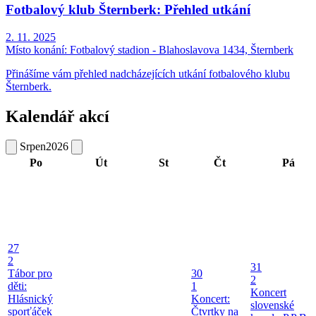
Fotbalový klub Šternberk: Přehled utkání
2. 11. 2025
Místo konání:
Fotbalový stadion - Blahoslavova 1434, Šternberk
Přinášíme vám přehled nadcházejících utkání fotbalového klubu
Šternberk.
Kalendář akcí
Srpen
2026
Po
Út
St
Čt
Pá
27
2
31
Tábor pro
30
2
děti:
1
Koncert
Hlásnický
Koncert:
slovenské
sporťáček
Čtvrtky na