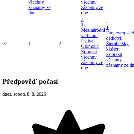
všechny
všechny
záznamy ze
záznamy ze
dne
dne
3
4
1
1
Mezinárodní
Dny evropské
varhanní
dědictví:
festival
31
1
2
Šternberský
Olomouc
klášter
Zobrazit
Zobrazit
všechny
všechny
záznamy ze
záznamy ze d
dne
Předpověď počasí
dnes, sobota 8. 8. 2026