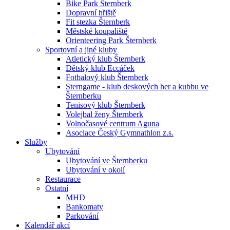
Bike Park Šternberk
Dopravní hřiště
Fit stezka Šternberk
Městské koupaliště
Orienteering Park Šternberk
Sportovní a jiné kluby
Atletický klub Šternberk
Dětský klub Eccáček
Fotbalový klub Šternberk
Sterngame - klub deskových her a kubbu ve
Šternberku
Tenisový klub Šternberk
Volejbal ženy Šternberk
Volnočasové centrum Aguna
Asociace Český Gymnathlon z.s.
Služby
Ubytování
Ubytování ve Šternberku
Ubytování v okolí
Restaurace
Ostatní
MHD
Bankomaty
Parkování
Kalendář akcí