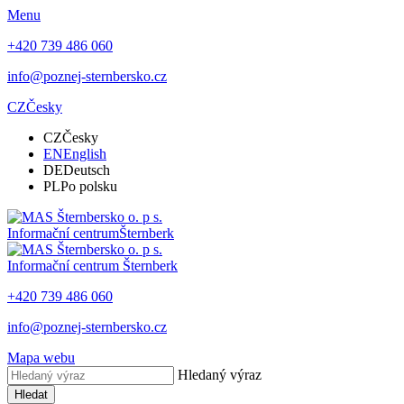
Menu
+420 739 486 060
info@poznej-sternbersko.cz
CZ
Česky
CZ
Česky
EN
English
DE
Deutsch
PL
Po polsku
Informační centrum
Šternberk
Informační centrum
Šternberk
+420 739 486 060
info@poznej-sternbersko.cz
Mapa webu
Hledaný výraz
Hledat