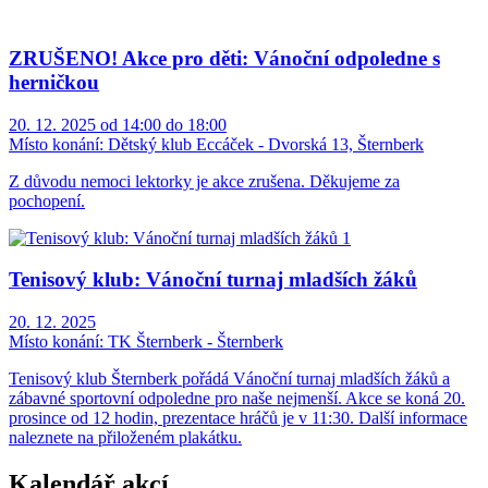
ZRUŠENO! Akce pro děti: Vánoční odpoledne s
herničkou
20. 12. 2025 od 14:00 do 18:00
Místo konání:
Dětský klub Eccáček - Dvorská 13, Šternberk
Z důvodu nemoci lektorky je akce zrušena. Děkujeme za
pochopení.
Tenisový klub: Vánoční turnaj mladších žáků
20. 12. 2025
Místo konání:
TK Šternberk - Šternberk
Tenisový klub Šternberk pořádá Vánoční turnaj mladších žáků a
zábavné sportovní odpoledne pro naše nejmenší. Akce se koná 20.
prosince od 12 hodin, prezentace hráčů je v 11:30. Další informace
naleznete na přiloženém plakátku.
Kalendář akcí