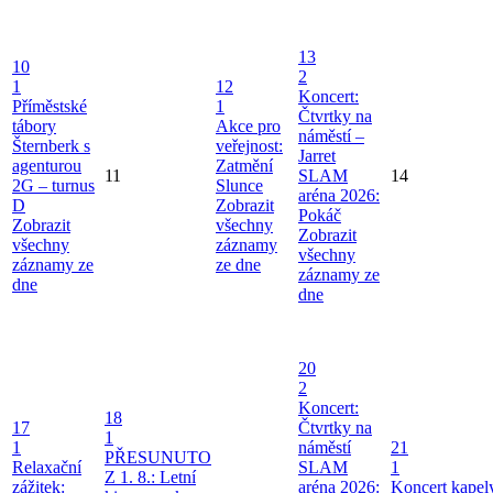
13
10
2
1
12
Koncert:
Příměstské
1
Čtvrtky na
tábory
Akce pro
náměstí –
Šternberk s
veřejnost:
Jarret
agenturou
Zatmění
11
SLAM
14
2G – turnus
Slunce
aréna 2026:
D
Zobrazit
Pokáč
Zobrazit
všechny
Zobrazit
všechny
záznamy
všechny
záznamy ze
ze dne
záznamy ze
dne
dne
20
2
Koncert:
18
17
Čtvrtky na
1
1
náměstí
21
PŘESUNUTO
Relaxační
SLAM
1
Z 1. 8.: Letní
zážitek:
aréna 2026:
Koncert kapel