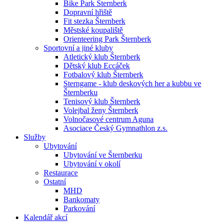
Bike Park Šternberk
Dopravní hřiště
Fit stezka Šternberk
Městské koupaliště
Orienteering Park Šternberk
Sportovní a jiné kluby
Atletický klub Šternberk
Dětský klub Eccáček
Fotbalový klub Šternberk
Sterngame - klub deskových her a kubbu ve
Šternberku
Tenisový klub Šternberk
Volejbal ženy Šternberk
Volnočasové centrum Aguna
Asociace Český Gymnathlon z.s.
Služby
Ubytování
Ubytování ve Šternberku
Ubytování v okolí
Restaurace
Ostatní
MHD
Bankomaty
Parkování
Kalendář akcí