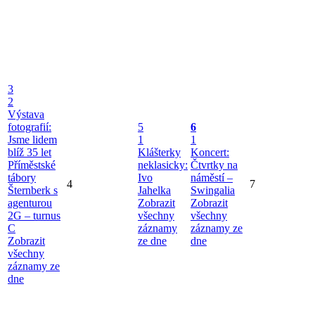
3
2
Výstava
fotografií:
5
6
Jsme lidem
1
1
blíž 35 let
Klášterky
Koncert:
Příměstské
neklasicky:
Čtvrtky na
tábory
Ivo
náměstí –
4
7
Šternberk s
Jahelka
Swingalia
agenturou
Zobrazit
Zobrazit
2G – turnus
všechny
všechny
C
záznamy
záznamy ze
Zobrazit
ze dne
dne
všechny
záznamy ze
dne