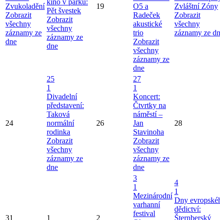
kino v parku:
Zvukoladění
19
O5 a
Zvláštní Zóny
Pět švestek
Zobrazit
Radeček
Zobrazit
Zobrazit
všechny
akustické
všechny
všechny
záznamy ze
trio
záznamy ze d
záznamy ze
dne
Zobrazit
dne
všechny
záznamy ze
dne
25
27
1
1
Divadelní
Koncert:
představení:
Čtvrtky na
Taková
náměstí –
24
normální
26
Jan
28
rodinka
Stavinoha
Zobrazit
Zobrazit
všechny
všechny
záznamy ze
záznamy ze
dne
dne
3
4
1
1
Mezinárodní
Dny evropské
varhanní
dědictví:
festival
31
1
2
Šternberský