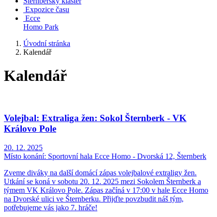
Šternberský klášter
Expozice času
Ecce
Homo Park
Úvodní stránka
Kalendář
Kalendář
Volejbal: Extraliga žen: Sokol Šternberk - VK
Královo Pole
20. 12. 2025
Místo konání:
Sportovní hala Ecce Homo - Dvorská 12, Šternberk
Zveme diváky na další domácí zápas volejbalové extraligy žen.
Utkání se koná v sobotu 20. 12. 2025 mezi Sokolem Šternberk a
týmem VK Královo Pole. Zápas začíná v 17:00 v hale Ecce Homo
na Dvorské ulici ve Šternberku. Přijďte povzbudit náš tým,
potřebujeme vás jako 7. hráče!