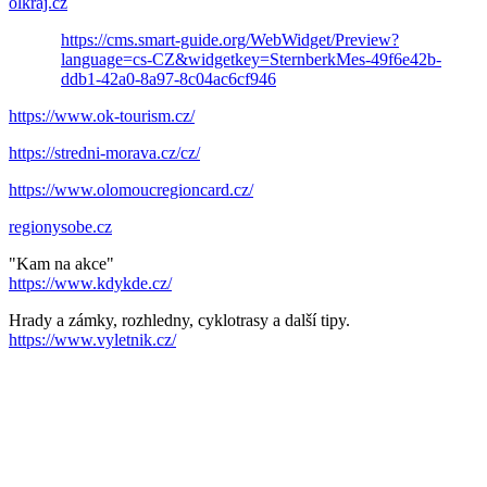
olkraj.cz
https://cms.smart-guide.org/WebWidget/Preview?
language=cs-CZ&widgetkey=SternberkMes-49f6e42b-
ddb1-42a0-8a97-8c04ac6cf946
https://www.ok-tourism.cz/
https://stredni-morava.cz/cz/
https://www.olomoucregioncard.cz/
regionysobe.cz
"Kam na akce"
https://www.kdykde.cz/
Hrady a zámky, rozhledny, cyklotrasy a další tipy.
https://www.vyletnik.cz/