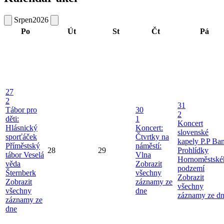
Srpen
2026
Po
Út
St
Čt
Pá
27
2
31
Tábor pro
30
2
děti:
1
Koncert
Hlásnický
Koncert:
slovenské
sporťáček
Čtvrtky na
kapely P.P Ba
Příměstský
náměstí:
28
29
Prohlídky
tábor Veselá
Vlna
Hornoměstské
věda
Zobrazit
podzemí
Šternberk
všechny
Zobrazit
Zobrazit
záznamy ze
všechny
všechny
dne
záznamy ze d
záznamy ze
dne