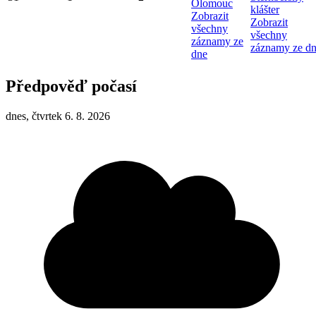
Olomouc
klášter
Zobrazit
Zobrazit
všechny
všechny
záznamy ze
záznamy ze d
dne
Předpověď počasí
dnes, čtvrtek 6. 8. 2026