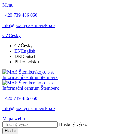
Menu
+420 739 486 060
info@poznej-sternbersko.cz
CZ
Česky
CZ
Česky
EN
English
DE
Deutsch
PL
Po polsku
Informační centrum
Šternberk
Informační centrum
Šternberk
+420 739 486 060
info@poznej-sternbersko.cz
Mapa webu
Hledaný výraz
Hledat