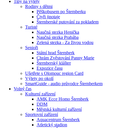
Tipy na výlety
Rodiny s dětmi
Pěškobusem po Šternberku
Čtyři jinotaje
Šternberské putování za pokladem
Turisté
Naučná stezka Henička
Naučná stezka Prabába
Zelená stezka - Za živou vodou
Senioři
Státní hrad Šternberk
Chrám Zvěstování Panny Marie
Šternberský klášter
Expozice času
Ušetřete s Olomouc region Card
Výlety po okolí
SmartGuide - audio průvodce Šternberkem
Volný čas
Kulturní zařízení
AMK Ecce Homo Šternberk
DDM
Městská kulturní zařízení
Sportovní zařízení
Aquacentrum Šternberk
Atletický stadion