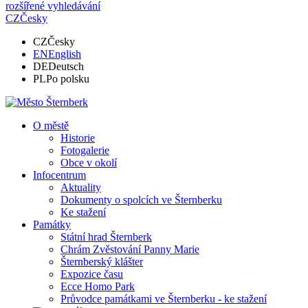
rozšířené vyhledávání
CZ
Česky
CZ
Česky
EN
English
DE
Deutsch
PL
Po polsku
O městě
Historie
Fotogalerie
Obce v okolí
Infocentrum
Aktuality
Dokumenty o spolcích ve Šternberku
Ke stažení
Památky
Státní hrad Šternberk
Chrám Zvěstování Panny Marie
Šternberský klášter
Expozice času
Ecce Homo Park
Průvodce památkami ve Šternberku - ke stažení