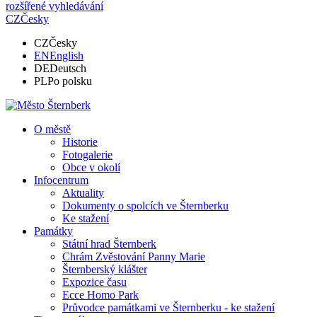
rozšířené vyhledávání
CZ
Česky
CZ
Česky
EN
English
DE
Deutsch
PL
Po polsku
O městě
Historie
Fotogalerie
Obce v okolí
Infocentrum
Aktuality
Dokumenty o spolcích ve Šternberku
Ke stažení
Památky
Státní hrad Šternberk
Chrám Zvěstování Panny Marie
Šternberský klášter
Expozice času
Ecce Homo Park
Průvodce památkami ve Šternberku - ke stažení