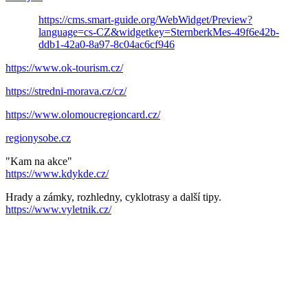
https://cms.smart-guide.org/WebWidget/Preview?
language=cs-CZ&widgetkey=SternberkMes-49f6e42b-
ddb1-42a0-8a97-8c04ac6cf946
https://www.ok-tourism.cz/
https://stredni-morava.cz/cz/
https://www.olomoucregioncard.cz/
regionysobe.cz
"Kam na akce"
https://www.kdykde.cz/
Hrady a zámky, rozhledny, cyklotrasy a další tipy.
https://www.vyletnik.cz/