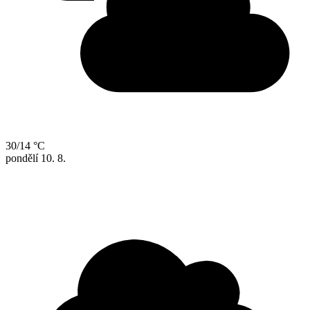
30/14 °C
pondělí
10. 8.