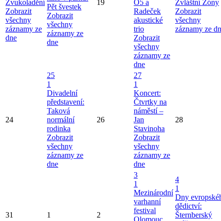
Zvukoladění
19
O5 a
Zvláštní Zóny
Pět švestek
Zobrazit
Radeček
Zobrazit
Zobrazit
všechny
akustické
všechny
všechny
záznamy ze
trio
záznamy ze d
záznamy ze
dne
Zobrazit
dne
všechny
záznamy ze
dne
25
27
1
1
Divadelní
Koncert:
představení:
Čtvrtky na
Taková
náměstí –
24
normální
26
Jan
28
rodinka
Stavinoha
Zobrazit
Zobrazit
všechny
všechny
záznamy ze
záznamy ze
dne
dne
3
4
1
1
Mezinárodní
Dny evropské
varhanní
dědictví:
festival
31
1
2
Šternberský
Olomouc