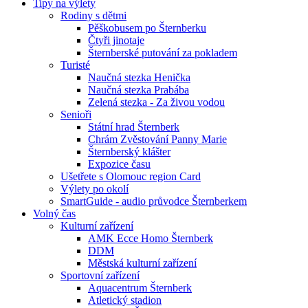
Tipy na výlety
Rodiny s dětmi
Pěškobusem po Šternberku
Čtyři jinotaje
Šternberské putování za pokladem
Turisté
Naučná stezka Henička
Naučná stezka Prabába
Zelená stezka - Za živou vodou
Senioři
Státní hrad Šternberk
Chrám Zvěstování Panny Marie
Šternberský klášter
Expozice času
Ušetřete s Olomouc region Card
Výlety po okolí
SmartGuide - audio průvodce Šternberkem
Volný čas
Kulturní zařízení
AMK Ecce Homo Šternberk
DDM
Městská kulturní zařízení
Sportovní zařízení
Aquacentrum Šternberk
Atletický stadion