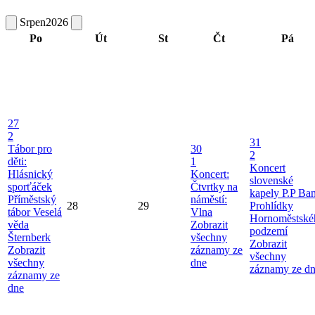
Srpen
2026
Po
Út
St
Čt
Pá
27
2
31
Tábor pro
30
2
děti:
1
Koncert
Hlásnický
Koncert:
slovenské
sporťáček
Čtvrtky na
kapely P.P Ba
Příměstský
náměstí:
28
29
Prohlídky
tábor Veselá
Vlna
Hornoměstské
věda
Zobrazit
podzemí
Šternberk
všechny
Zobrazit
Zobrazit
záznamy ze
všechny
všechny
dne
záznamy ze d
záznamy ze
dne