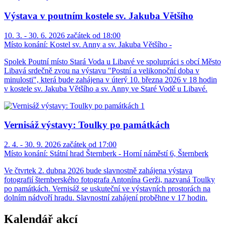
Výstava v poutním kostele sv. Jakuba Většího
10. 3. - 30. 6. 2026 začátek od 18:00
Místo konání:
Kostel sv. Anny a sv. Jakuba Většího -
Spolek Poutní místo Stará Voda u Libavé ve spolupráci s obcí Město
Libavá srdečně zvou na výstavu "Postní a velikonoční doba v
minulosti", která bude zahájena v úterý 10. března 2026 v 18 hodin
v kostele sv. Jakuba Většího a sv. Anny ve Staré Vodě u Libavé.
Vernisáž výstavy: Toulky po památkách
2. 4. - 30. 9. 2026 začátek od 17:00
Místo konání:
Státní hrad Šternberk - Horní náměstí 6, Šternberk
Ve čtvrtek 2. dubna 2026 bude slavnostně zahájena výstava
fotografií šternberského fotografa Antonína Gerži, nazvaná Toulky
po památkách. Vernisáž se uskuteční ve výstavních prostorách na
dolním nádvoří hradu. Slavnostní zahájení proběhne v 17 hodin.
Kalendář akcí