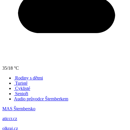
35/18 °C
Rodiny s dětmi
Turisté
Cyklisté
Senioři
Audio průvodce Šternberkem
MAS Šternbersko
aticcr.cz
olkraj.cz