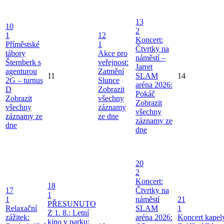
13
10
2
1
12
Koncert:
Příměstské
1
Čtvrtky na
tábory
Akce pro
náměstí –
Šternberk s
veřejnost:
Jarret
agenturou
Zatmění
11
SLAM
14
2G – turnus
Slunce
aréna 2026:
D
Zobrazit
Pokáč
Zobrazit
všechny
Zobrazit
všechny
záznamy
všechny
záznamy ze
ze dne
záznamy ze
dne
dne
20
2
Koncert:
18
17
Čtvrtky na
1
1
náměstí
21
PŘESUNUTO
Relaxační
SLAM
1
Z 1. 8.: Letní
zážitek:
aréna 2026:
Koncert kapel
kino v parku: