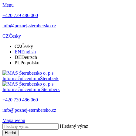
Menu
+420 739 486 060
info@poznej-sternbersko.cz
CZ
Česky
CZ
Česky
EN
English
DE
Deutsch
PL
Po polsku
Informační centrum
Šternberk
Informační centrum
Šternberk
+420 739 486 060
info@poznej-sternbersko.cz
Mapa webu
Hledaný výraz
Hledat