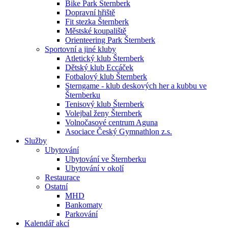
Bike Park Šternberk
Dopravní hřiště
Fit stezka Šternberk
Městské koupaliště
Orienteering Park Šternberk
Sportovní a jiné kluby
Atletický klub Šternberk
Dětský klub Eccáček
Fotbalový klub Šternberk
Sterngame - klub deskových her a kubbu ve
Šternberku
Tenisový klub Šternberk
Volejbal ženy Šternberk
Volnočasové centrum Aguna
Asociace Český Gymnathlon z.s.
Služby
Ubytování
Ubytování ve Šternberku
Ubytování v okolí
Restaurace
Ostatní
MHD
Bankomaty
Parkování
Kalendář akcí