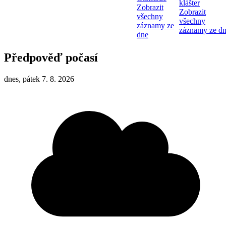
klášter
Zobrazit
Zobrazit
všechny
všechny
záznamy ze
záznamy ze d
dne
Předpověď počasí
dnes, pátek 7. 8. 2026