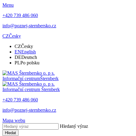
Menu
+420 739 486 060
info@poznej-sternbersko.cz
CZ
Česky
CZ
Česky
EN
English
DE
Deutsch
PL
Po polsku
Informační centrum
Šternberk
Informační centrum
Šternberk
+420 739 486 060
info@poznej-sternbersko.cz
Mapa webu
Hledaný výraz
Hledat