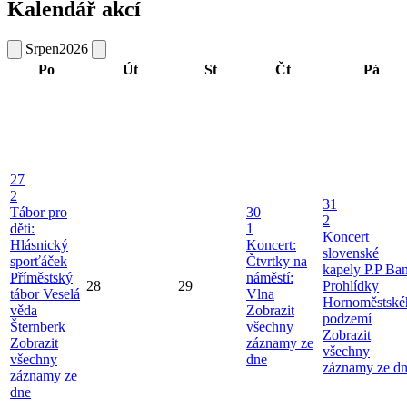
Kalendář akcí
Srpen
2026
Po
Út
St
Čt
Pá
27
2
31
Tábor pro
30
2
děti:
1
Koncert
Hlásnický
Koncert:
slovenské
sporťáček
Čtvrtky na
kapely P.P Ba
Příměstský
náměstí:
28
29
Prohlídky
tábor Veselá
Vlna
Hornoměstské
věda
Zobrazit
podzemí
Šternberk
všechny
Zobrazit
Zobrazit
záznamy ze
všechny
všechny
dne
záznamy ze d
záznamy ze
dne