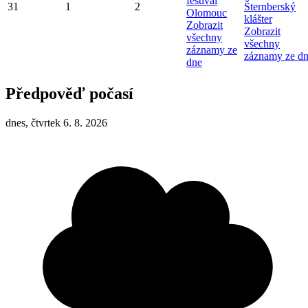
festival
31
1
2
Šternberský
Olomouc
klášter
Zobrazit
Zobrazit
všechny
všechny
záznamy ze
záznamy ze d
dne
Předpověď počasí
dnes, čtvrtek 6. 8. 2026