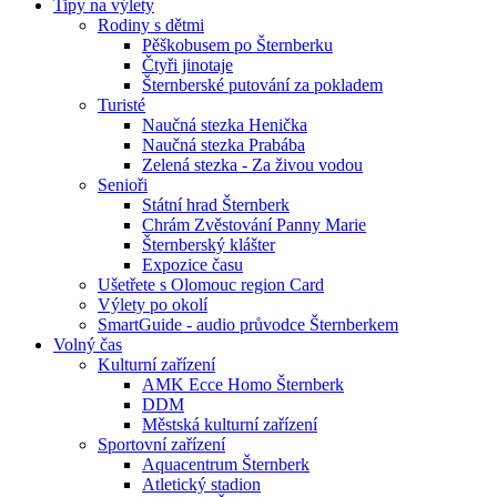
Tipy na výlety
Rodiny s dětmi
Pěškobusem po Šternberku
Čtyři jinotaje
Šternberské putování za pokladem
Turisté
Naučná stezka Henička
Naučná stezka Prabába
Zelená stezka - Za živou vodou
Senioři
Státní hrad Šternberk
Chrám Zvěstování Panny Marie
Šternberský klášter
Expozice času
Ušetřete s Olomouc region Card
Výlety po okolí
SmartGuide - audio průvodce Šternberkem
Volný čas
Kulturní zařízení
AMK Ecce Homo Šternberk
DDM
Městská kulturní zařízení
Sportovní zařízení
Aquacentrum Šternberk
Atletický stadion