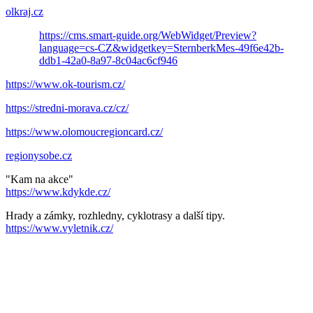
olkraj.cz
https://cms.smart-guide.org/WebWidget/Preview?
language=cs-CZ&widgetkey=SternberkMes-49f6e42b-
ddb1-42a0-8a97-8c04ac6cf946
https://www.ok-tourism.cz/
https://stredni-morava.cz/cz/
https://www.olomoucregioncard.cz/
regionysobe.cz
"Kam na akce"
https://www.kdykde.cz/
Hrady a zámky, rozhledny, cyklotrasy a další tipy.
https://www.vyletnik.cz/