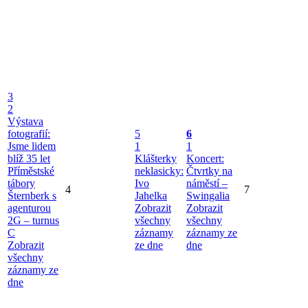
3
2
Výstava
fotografií:
5
6
Jsme lidem
1
1
blíž 35 let
Klášterky
Koncert:
Příměstské
neklasicky:
Čtvrtky na
tábory
Ivo
náměstí –
4
7
Šternberk s
Jahelka
Swingalia
agenturou
Zobrazit
Zobrazit
2G – turnus
všechny
všechny
C
záznamy
záznamy ze
Zobrazit
ze dne
dne
všechny
záznamy ze
dne