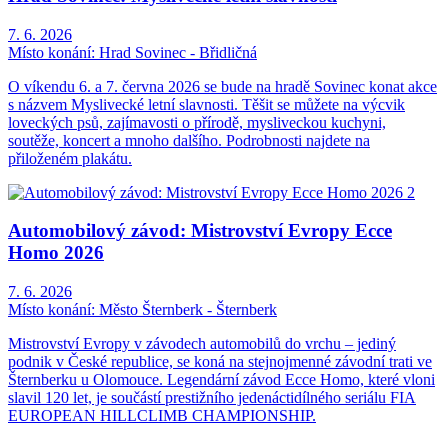
7. 6. 2026
Místo konání:
Hrad Sovinec - Břidličná
O víkendu 6. a 7. června 2026 se bude na hradě Sovinec konat akce
s názvem Myslivecké letní slavnosti. Těšit se můžete na výcvik
loveckých psů, zajímavosti o přírodě, mysliveckou kuchyni,
soutěže, koncert a mnoho dalšího. Podrobnosti najdete na
přiloženém plakátu.
Automobilový závod: Mistrovství Evropy Ecce
Homo 2026
7. 6. 2026
Místo konání:
Město Šternberk - Šternberk
Mistrovství Evropy v závodech automobilů do vrchu – jediný
podnik v České republice, se koná na stejnojmenné závodní trati ve
Šternberku u Olomouce. Legendární závod Ecce Homo, které vloni
slavil 120 let, je součástí prestižního jedenáctidílného seriálu FIA
EUROPEAN HILLCLIMB CHAMPIONSHIP.