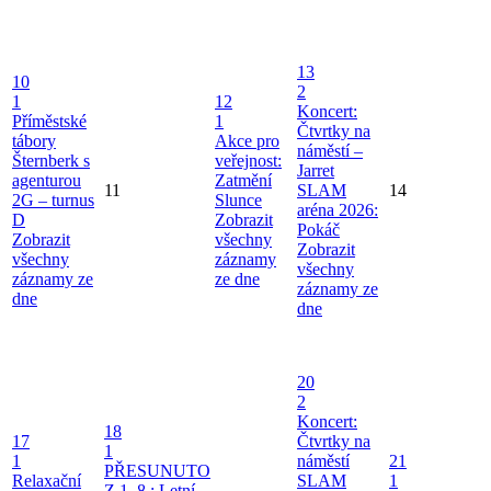
13
10
2
1
12
Koncert:
Příměstské
1
Čtvrtky na
tábory
Akce pro
náměstí –
Šternberk s
veřejnost:
Jarret
agenturou
Zatmění
11
SLAM
14
2G – turnus
Slunce
aréna 2026:
D
Zobrazit
Pokáč
Zobrazit
všechny
Zobrazit
všechny
záznamy
všechny
záznamy ze
ze dne
záznamy ze
dne
dne
20
2
Koncert:
18
17
Čtvrtky na
1
1
náměstí
21
PŘESUNUTO
Relaxační
SLAM
1
Z 1. 8.: Letní