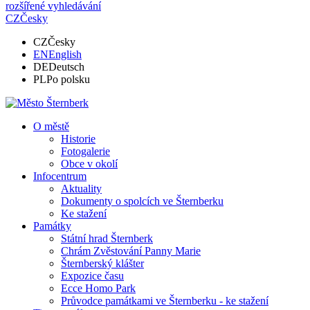
rozšířené vyhledávání
CZ
Česky
CZ
Česky
EN
English
DE
Deutsch
PL
Po polsku
O městě
Historie
Fotogalerie
Obce v okolí
Infocentrum
Aktuality
Dokumenty o spolcích ve Šternberku
Ke stažení
Památky
Státní hrad Šternberk
Chrám Zvěstování Panny Marie
Šternberský klášter
Expozice času
Ecce Homo Park
Průvodce památkami ve Šternberku - ke stažení