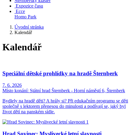
Šternberský klášter
Expozice času
Ecce
Homo Park
Úvodní stránka
Kalendář
Kalendář
Speciální dětské prohlídky na hradě Šternberk
7. 6. 2026
Místo konání:
Státní hrad Šternberk - Horní náměstí 6, Šternberk
Bydlely na hradě děti? A hrály si? Při edukačním programu se děti
společně s lektorem přenesou do minulosti a podívají se, jaký byl
život dětí na panském sídle.
Hrad Sovinec: Myslivecké letní slavnosti