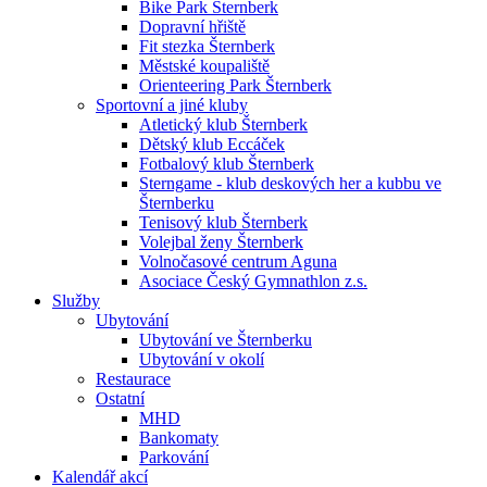
Bike Park Šternberk
Dopravní hřiště
Fit stezka Šternberk
Městské koupaliště
Orienteering Park Šternberk
Sportovní a jiné kluby
Atletický klub Šternberk
Dětský klub Eccáček
Fotbalový klub Šternberk
Sterngame - klub deskových her a kubbu ve
Šternberku
Tenisový klub Šternberk
Volejbal ženy Šternberk
Volnočasové centrum Aguna
Asociace Český Gymnathlon z.s.
Služby
Ubytování
Ubytování ve Šternberku
Ubytování v okolí
Restaurace
Ostatní
MHD
Bankomaty
Parkování
Kalendář akcí