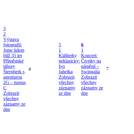
3
2
Výstava
fotografií:
5
6
Jsme lidem
1
1
blíž 35 let
Klášterky
Koncert:
Příměstské
neklasicky:
Čtvrtky na
tábory
Ivo
náměstí –
4
7
Šternberk s
Jahelka
Swingalia
agenturou
Zobrazit
Zobrazit
2G – turnus
všechny
všechny
C
záznamy
záznamy ze
Zobrazit
ze dne
dne
všechny
záznamy ze
dne