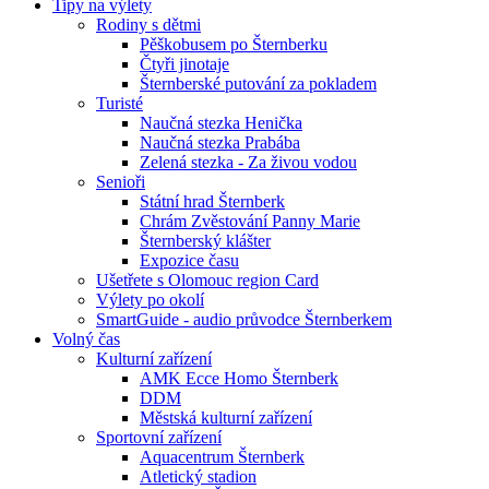
Tipy na výlety
Rodiny s dětmi
Pěškobusem po Šternberku
Čtyři jinotaje
Šternberské putování za pokladem
Turisté
Naučná stezka Henička
Naučná stezka Prabába
Zelená stezka - Za živou vodou
Senioři
Státní hrad Šternberk
Chrám Zvěstování Panny Marie
Šternberský klášter
Expozice času
Ušetřete s Olomouc region Card
Výlety po okolí
SmartGuide - audio průvodce Šternberkem
Volný čas
Kulturní zařízení
AMK Ecce Homo Šternberk
DDM
Městská kulturní zařízení
Sportovní zařízení
Aquacentrum Šternberk
Atletický stadion