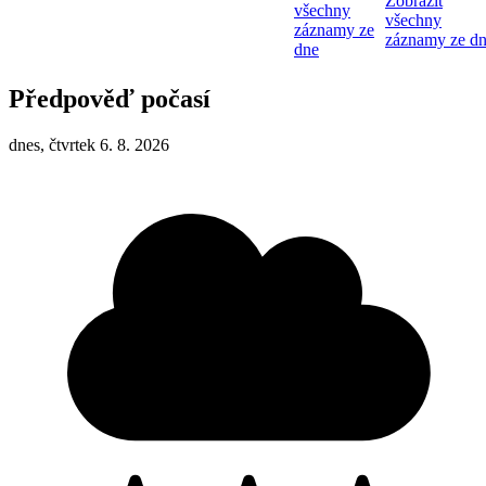
Zobrazit
všechny
všechny
záznamy ze
záznamy ze d
dne
Předpověď počasí
dnes, čtvrtek 6. 8. 2026