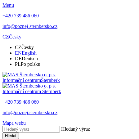
Menu
+420 739 486 060
info@poznej-sternbersko.cz
CZ
Česky
CZ
Česky
EN
English
DE
Deutsch
PL
Po polsku
Informační centrum
Šternberk
Informační centrum
Šternberk
+420 739 486 060
info@poznej-sternbersko.cz
Mapa webu
Hledaný výraz
Hledat