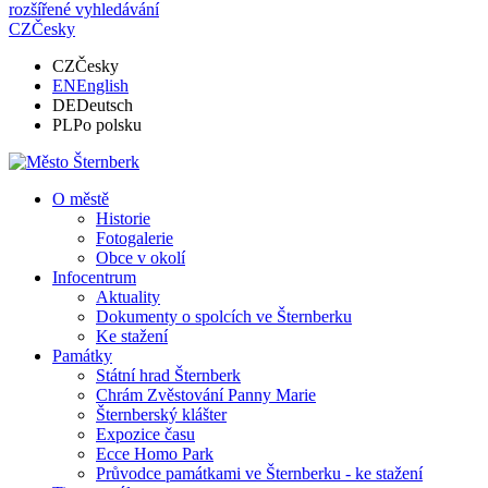
rozšířené vyhledávání
CZ
Česky
CZ
Česky
EN
English
DE
Deutsch
PL
Po polsku
O městě
Historie
Fotogalerie
Obce v okolí
Infocentrum
Aktuality
Dokumenty o spolcích ve Šternberku
Ke stažení
Památky
Státní hrad Šternberk
Chrám Zvěstování Panny Marie
Šternberský klášter
Expozice času
Ecce Homo Park
Průvodce památkami ve Šternberku - ke stažení