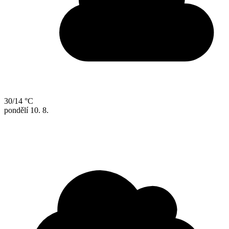
30/14 °C
pondělí
10. 8.