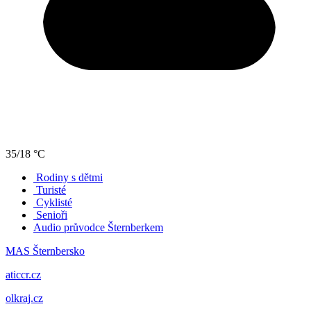
35/18 °C
Rodiny s dětmi
Turisté
Cyklisté
Senioři
Audio průvodce Šternberkem
MAS Šternbersko
aticcr.cz
olkraj.cz