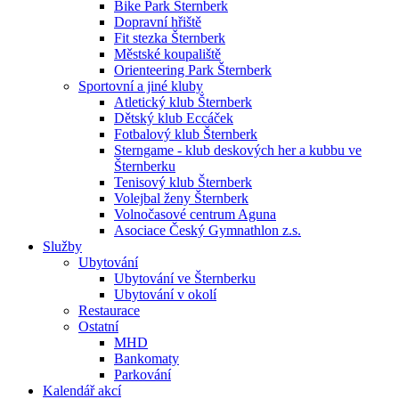
Bike Park Šternberk
Dopravní hřiště
Fit stezka Šternberk
Městské koupaliště
Orienteering Park Šternberk
Sportovní a jiné kluby
Atletický klub Šternberk
Dětský klub Eccáček
Fotbalový klub Šternberk
Sterngame - klub deskových her a kubbu ve
Šternberku
Tenisový klub Šternberk
Volejbal ženy Šternberk
Volnočasové centrum Aguna
Asociace Český Gymnathlon z.s.
Služby
Ubytování
Ubytování ve Šternberku
Ubytování v okolí
Restaurace
Ostatní
MHD
Bankomaty
Parkování
Kalendář akcí