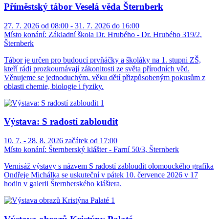
Příměstský tábor Veselá věda Šternberk
27. 7. 2026 od 08:00 - 31. 7. 2026 do 16:00
Místo konání:
Základní škola Dr. Hrubého - Dr. Hrubého 319/2,
Šternberk
Tábor je určen pro budoucí prvňáčky a školáky na 1. stupni ZŠ,
kteří rádi prozkoumávají zákonitosti ze světa přírodních věd.
Věnujeme se jednoduchým, věku dětí přizpůsobeným pokusům z
oblasti chemie, biologie i fyziky.
Výstava: S radostí zabloudit
10. 7. - 28. 8. 2026 začátek od 17:00
Místo konání:
Šternberský klášter - Farní 50/3, Šternberk
Vernisáž výstavy s názvem S radostí zabloudit olomouckého grafika
Ondřeje Michálka se uskuteční v pátek 10. července 2026 v 17
hodin v galerii Šternberského kláštera.