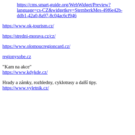
https://cms.smart-guide.org/WebWidget/Preview?
language=cs-CZ&widgetkey=SternberkMes-49f6e42b-
ddb1-42a0-8a97-8c04ac6cf946
https://www.ok-tourism.cz/
https://stredni-morava.cz/cz/
https://www.olomoucregioncard.cz/
regionysobe.cz
"Kam na akce"
https://www.kdykde.cz/
Hrady a zámky, rozhledny, cyklotrasy a další tipy.
https://www.vyletnik.cz/