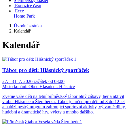
Šternberský klášter
Expozice času
Ecce
Homo Park
Úvodní stránka
Kalendář
Kalendář
Tábor pro děti: Hlásnický sporťáček
27. - 31. 7. 2026 začátek od 08:00
Místo konání:
Obec Hlásnice - Hlásnice
Zveme vaše děti na letní příměstský tábor plný zábavy, her a aktivit
v obci Hlásnice u Šternberka. Tábor je určen pro děti od 8 do 12 let
a nabízí pestrý program zahrnující sportovní aktivity, výtvarné dílny,
hudební a dramatické hry, výlety a mnoho dalšího.