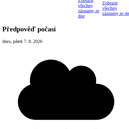
Zobrazit
Zobrazit
všechny
všechny
záznamy ze
záznamy ze d
dne
Předpověď počasí
dnes, pátek 7. 8. 2026