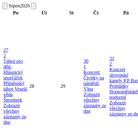
Srpen
2026
Po
Út
St
Čt
Pá
27
2
31
Tábor pro
30
2
děti:
1
Koncert
Hlásnický
Koncert:
slovenské
sporťáček
Čtvrtky na
kapely P.P Ba
Příměstský
náměstí:
28
29
Prohlídky
tábor Veselá
Vlna
Hornoměstské
věda
Zobrazit
podzemí
Šternberk
všechny
Zobrazit
Zobrazit
záznamy ze
všechny
všechny
dne
záznamy ze d
záznamy ze
dne