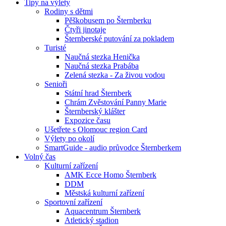
Tipy na výlety
Rodiny s dětmi
Pěškobusem po Šternberku
Čtyři jinotaje
Šternberské putování za pokladem
Turisté
Naučná stezka Henička
Naučná stezka Prabába
Zelená stezka - Za živou vodou
Senioři
Státní hrad Šternberk
Chrám Zvěstování Panny Marie
Šternberský klášter
Expozice času
Ušetřete s Olomouc region Card
Výlety po okolí
SmartGuide - audio průvodce Šternberkem
Volný čas
Kulturní zařízení
AMK Ecce Homo Šternberk
DDM
Městská kulturní zařízení
Sportovní zařízení
Aquacentrum Šternberk
Atletický stadion