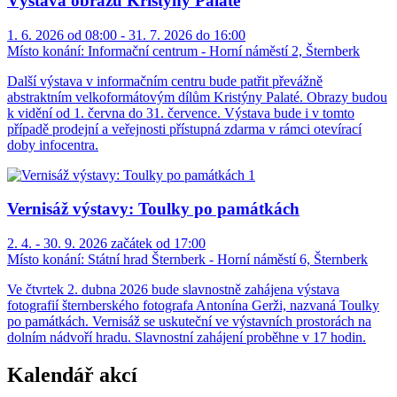
Výstava obrazů Kristýny Palaté
1. 6. 2026 od 08:00 - 31. 7. 2026 do 16:00
Místo konání:
Informační centrum - Horní náměstí 2, Šternberk
Další výstava v informačním centru bude patřit převážně
abstraktním velkoformátovým dílům Kristýny Palaté. Obrazy budou
k vidění od 1. června do 31. července. Výstava bude i v tomto
případě prodejní a veřejnosti přístupná zdarma v rámci otevírací
doby infocentra.
Vernisáž výstavy: Toulky po památkách
2. 4. - 30. 9. 2026 začátek od 17:00
Místo konání:
Státní hrad Šternberk - Horní náměstí 6, Šternberk
Ve čtvrtek 2. dubna 2026 bude slavnostně zahájena výstava
fotografií šternberského fotografa Antonína Gerži, nazvaná Toulky
po památkách. Vernisáž se uskuteční ve výstavních prostorách na
dolním nádvoří hradu. Slavnostní zahájení proběhne v 17 hodin.
Kalendář akcí