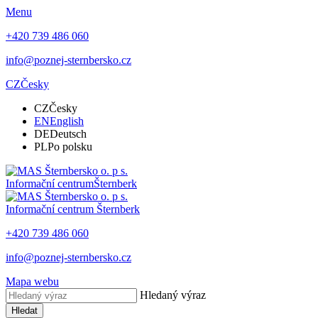
Menu
+420 739 486 060
info@poznej-sternbersko.cz
CZ
Česky
CZ
Česky
EN
English
DE
Deutsch
PL
Po polsku
Informační centrum
Šternberk
Informační centrum
Šternberk
+420 739 486 060
info@poznej-sternbersko.cz
Mapa webu
Hledaný výraz
Hledat