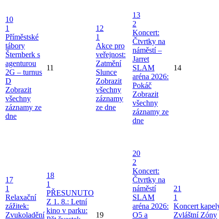
13
10
2
1
12
Koncert:
Příměstské
1
Čtvrtky na
tábory
Akce pro
náměstí –
Šternberk s
veřejnost:
Jarret
agenturou
Zatmění
11
SLAM
14
2G – turnus
Slunce
aréna 2026:
D
Zobrazit
Pokáč
Zobrazit
všechny
Zobrazit
všechny
záznamy
všechny
záznamy ze
ze dne
záznamy ze
dne
dne
20
2
Koncert:
18
17
Čtvrtky na
1
1
náměstí
21
PŘESUNUTO
Relaxační
SLAM
1
Z 1. 8.: Letní
zážitek:
aréna 2026:
Koncert kapel
kino v parku:
Zvukoladění
19
O5 a
Zvláštní Zóny