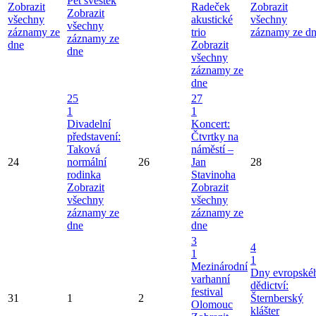
Pět švestek
Zobrazit
Radeček
Zobrazit
Zobrazit
všechny
akustické
všechny
všechny
záznamy ze
trio
záznamy ze d
záznamy ze
dne
Zobrazit
dne
všechny
záznamy ze
dne
25
27
1
1
Divadelní
Koncert:
představení:
Čtvrtky na
Taková
náměstí –
24
normální
26
Jan
28
rodinka
Stavinoha
Zobrazit
Zobrazit
všechny
všechny
záznamy ze
záznamy ze
dne
dne
3
4
1
1
Mezinárodní
Dny evropské
varhanní
dědictví:
festival
31
1
2
Šternberský
Olomouc
klášter