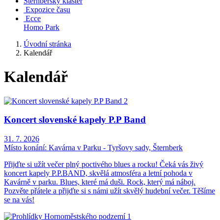
Šternberský klášter
Expozice času
Ecce
Homo Park
Úvodní stránka
Kalendář
Kalendář
Koncert slovenské kapely P.P Band
31. 7. 2026
Místo konání:
Kavárna v Parku - Tyršovy sady, Šternberk
Přijďte si užít večer plný poctivého blues a rocku! Čeká vás živý
koncert kapely P.P.BAND, skvělá atmosféra a letní pohoda v
Kavárně v parku. Blues, které má duši. Rock, který má náboj.
Pozvěte přátele a přijďte si s námi užít skvělý hudební večer. Těšíme
se na vás!