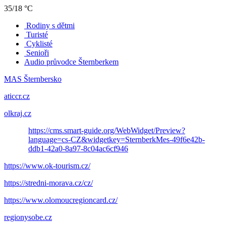
35/18 °C
Rodiny s dětmi
Turisté
Cyklisté
Senioři
Audio průvodce Šternberkem
MAS Šternbersko
aticcr.cz
olkraj.cz
https://cms.smart-guide.org/WebWidget/Preview?
language=cs-CZ&widgetkey=SternberkMes-49f6e42b-
ddb1-42a0-8a97-8c04ac6cf946
https://www.ok-tourism.cz/
https://stredni-morava.cz/cz/
https://www.olomoucregioncard.cz/
regionysobe.cz