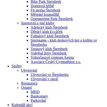
Bike Park Šternberk
Dopravní hřiště
Fit stezka Šternberk
Městské koupaliště
Orienteering Park Šternberk
Sportovní a jiné kluby
Atletický klub Šternberk
Dětský klub Eccáček
Fotbalový klub Šternberk
Sterngame - klub deskových her a kubbu ve
Šternberku
Tenisový klub Šternberk
Volejbal ženy Šternberk
Volnočasové centrum Aguna
Asociace Český Gymnathlon z.s.
Služby
Ubytování
Ubytování ve Šternberku
Ubytování v okolí
Restaurace
Ostatní
MHD
Bankomaty
Parkování
Kalendář akcí