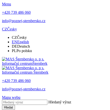
Menu
+420 739 486 060
info@poznej-sternbersko.cz
CZ
Česky
CZ
Česky
EN
English
DE
Deutsch
PL
Po polsku
Informační centrum
Šternberk
Informační centrum
Šternberk
+420 739 486 060
info@poznej-sternbersko.cz
Mapa webu
Hledaný výraz
Hledat