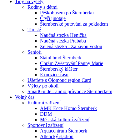
Tipy na výlety
Rodiny s dětmi
Pěškobusem po Šternberku
Čtyři jinotaje
Šternberské putování za pokladem
Turisté
Naučná stezka Henička
Naučná stezka Prabába
Zelená stezka - Za živou vodou
Senioři
Státní hrad Šternberk
Chrám Zvěstování Panny Marie
Šternberský klášter
Expozice času
Ušetřete s Olomouc region Card
Výlety po okolí
SmartGuide - audio průvodce Šternberkem
Volný čas
Kulturní zařízení
AMK Ecce Homo Šternberk
DDM
Městská kulturní zařízení
Sportovní zařízení
Aquacentrum Šternberk
Atletický stadion