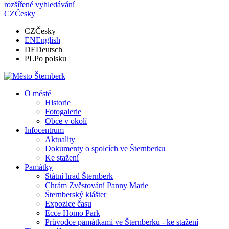
rozšířené vyhledávání
CZ
Česky
CZ
Česky
EN
English
DE
Deutsch
PL
Po polsku
O městě
Historie
Fotogalerie
Obce v okolí
Infocentrum
Aktuality
Dokumenty o spolcích ve Šternberku
Ke stažení
Památky
Státní hrad Šternberk
Chrám Zvěstování Panny Marie
Šternberský klášter
Expozice času
Ecce Homo Park
Průvodce památkami ve Šternberku - ke stažení