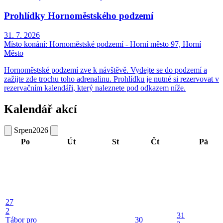
Prohlídky Hornoměstského podzemí
31. 7. 2026
Místo konání:
Hornoměstské podzemí - Horní město 97, Horní
Město
Hornoměstské podzemí zve k návštěvě. Vydejte se do podzemí a
zažijte zde trochu toho adrenalinu. Prohlídku je nutné si rezervovat v
rezervačním kalendáři, který naleznete pod odkazem níže.
Kalendář akcí
Srpen
2026
Po
Út
St
Čt
Pá
27
2
31
Tábor pro
30