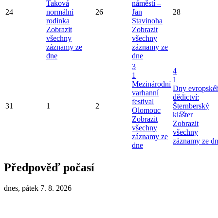
Taková
náměstí –
24
normální
26
Jan
28
rodinka
Stavinoha
Zobrazit
Zobrazit
všechny
všechny
záznamy ze
záznamy ze
dne
dne
3
4
1
1
Mezinárodní
Dny evropské
varhanní
dědictví:
festival
31
1
2
Šternberský
Olomouc
klášter
Zobrazit
Zobrazit
všechny
všechny
záznamy ze
záznamy ze d
dne
Předpověď počasí
dnes, pátek 7. 8. 2026