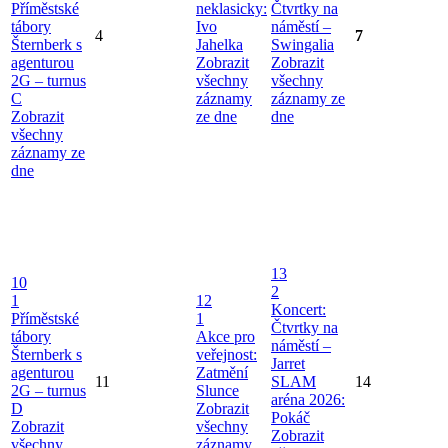
Příměstské
neklasicky:
Čtvrtky na
tábory
Ivo
náměstí –
4
7
Šternberk s
Jahelka
Swingalia
agenturou
Zobrazit
Zobrazit
2G – turnus
všechny
všechny
C
záznamy
záznamy ze
Zobrazit
ze dne
dne
všechny
záznamy ze
dne
13
10
2
1
12
Koncert:
Příměstské
1
Čtvrtky na
tábory
Akce pro
náměstí –
Šternberk s
veřejnost:
Jarret
agenturou
Zatmění
11
SLAM
14
2G – turnus
Slunce
aréna 2026:
D
Zobrazit
Pokáč
Zobrazit
všechny
Zobrazit
všechny
záznamy