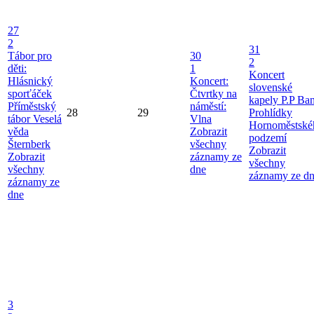
27
2
31
Tábor pro
30
2
děti:
1
Koncert
Hlásnický
Koncert:
slovenské
sporťáček
Čtvrtky na
kapely P.P Ba
Příměstský
náměstí:
28
29
Prohlídky
tábor Veselá
Vlna
Hornoměstské
věda
Zobrazit
podzemí
Šternberk
všechny
Zobrazit
Zobrazit
záznamy ze
všechny
všechny
dne
záznamy ze d
záznamy ze
dne
3