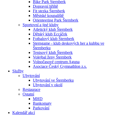
Bike Park Šternberk
Dopravní hřiště
Fit stezka Šternberk
Městské koupaliště
Orienteering Park Šternberk
Sportovní a jiné kluby
Atletický klub Šternberk
Dětský klub Eccáček
Fotbalový klub Šternberk
Sterngame - klub deskových her a kubbu ve
Šternberku
Tenisový klub Šternberk
Volejbal ženy Šternberk
Volnočasové centrum Aguna
Asociace Český Gymnathlon z.s.
Služby
Ubytování
Ubytování ve Šternberku
Ubytování v okolí
Restaurace
Ostatní
MHD
Bankomaty
Parkování
Kalendář akcí