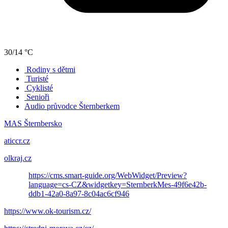
30/14 °C
Rodiny s dětmi
Turisté
Cyklisté
Senioři
Audio průvodce Šternberkem
MAS Šternbersko
aticcr.cz
olkraj.cz
https://cms.smart-guide.org/WebWidget/Preview?
language=cs-CZ&widgetkey=SternberkMes-49f6e42b-
ddb1-42a0-8a97-8c04ac6cf946
https://www.ok-tourism.cz/