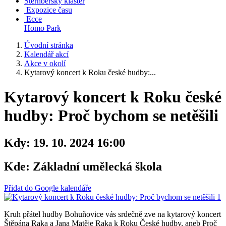
Šternberský klášter
Expozice času
Ecce
Homo Park
Úvodní stránka
Kalendář akcí
Akce v okolí
Kytarový koncert k Roku české hudby:...
Kytarový koncert k Roku české
hudby: Proč bychom se netěšili
Kdy:
19. 10. 2024 16:00
Kde:
Základní umělecká škola
Přidat do Google kalendáře
Kruh přátel hudby Bohuňovice vás srdečně zve na kytarový koncert
Štěpána Raka a Jana Matěje Raka k Roku České hudby, aneb Proč