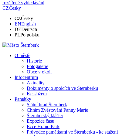
rozšířené vyhledávání
CZ
Česky
CZ
Česky
EN
English
DE
Deutsch
PL
Po polsku
O městě
Historie
Fotogalerie
Obce v okolí
Infocentrum
Aktuality
Dokumenty o spolcích ve Šternberku
Ke stažení
Památky
Státní hrad Šternberk
Chrám Zvěstování Panny Marie
Šternberský klášter
Expozice času
Ecce Homo Park
Průvodce památkami ve Šternberku - ke stažení