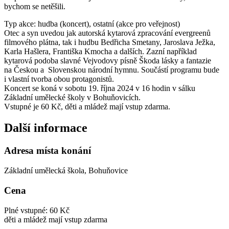
bychom se netěšili.
Typ akce: hudba (koncert), ostatní (akce pro veřejnost)
Otec a syn uvedou jak autorská kytarová zpracování evergreenů
filmového plátna, tak i hudbu Bedřicha Smetany, Jaroslava Ježka,
Karla Hašlera, Františka Kmocha a dalších. Zazní například
kytarová podoba slavné Vejvodovy písně Škoda lásky a fantazie
na Českou a Slovenskou národní hymnu. Součástí programu bude
i vlastní tvorba obou protagonistů.
Koncert se koná v sobotu 19. října 2024 v 16 hodin v sálku
Základní umělecké školy v Bohuňovicích.
Vstupné je 60 Kč, děti a mládež mají vstup zdarma.
Další informace
Adresa místa konání
Základní umělecká škola, Bohuňovice
Cena
Plné vstupné: 60 Kč
děti a mládež mají vstup zdarma