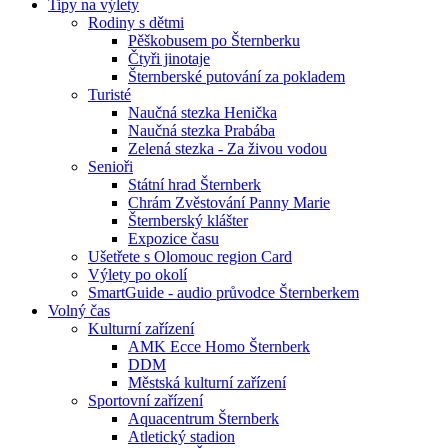
Tipy na výlety
Rodiny s dětmi
Pěškobusem po Šternberku
Čtyři jinotaje
Šternberské putování za pokladem
Turisté
Naučná stezka Henička
Naučná stezka Prabába
Zelená stezka - Za živou vodou
Senioři
Státní hrad Šternberk
Chrám Zvěstování Panny Marie
Šternberský klášter
Expozice času
Ušetřete s Olomouc region Card
Výlety po okolí
SmartGuide - audio průvodce Šternberkem
Volný čas
Kulturní zařízení
AMK Ecce Homo Šternberk
DDM
Městská kulturní zařízení
Sportovní zařízení
Aquacentrum Šternberk
Atletický stadion