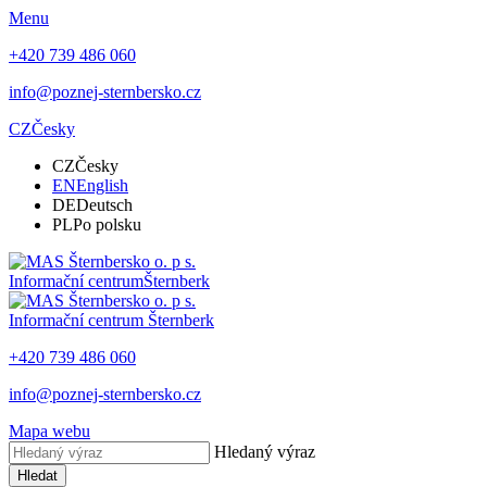
Menu
+420 739 486 060
info@poznej-sternbersko.cz
CZ
Česky
CZ
Česky
EN
English
DE
Deutsch
PL
Po polsku
Informační centrum
Šternberk
Informační centrum
Šternberk
+420 739 486 060
info@poznej-sternbersko.cz
Mapa webu
Hledaný výraz
Hledat