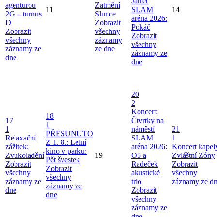
Jarret
agenturou
Zatmění
11
SLAM
14
2G – turnus
Slunce
aréna 2026:
D
Zobrazit
Pokáč
Zobrazit
všechny
Zobrazit
všechny
záznamy
všechny
záznamy ze
ze dne
záznamy ze
dne
dne
20
2
Koncert:
18
17
Čtvrtky na
1
1
náměstí
21
PŘESUNUTO
Relaxační
SLAM
1
Z 1. 8.: Letní
zážitek:
aréna 2026:
Koncert kapel
kino v parku:
Zvukoladění
19
O5 a
Zvláštní Zóny
Pět švestek
Zobrazit
Radeček
Zobrazit
Zobrazit
všechny
akustické
všechny
všechny
záznamy ze
trio
záznamy ze d
záznamy ze
dne
Zobrazit
dne
všechny
záznamy ze
dne