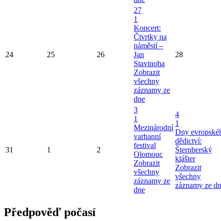
27
1
Koncert:
Čtvrtky na
náměstí –
24
25
26
Jan
28
Stavinoha
Zobrazit
všechny
záznamy ze
dne
3
4
1
1
Mezinárodní
Dny evropské
varhanní
dědictví:
festival
31
1
2
Šternberský
Olomouc
klášter
Zobrazit
Zobrazit
všechny
všechny
záznamy ze
záznamy ze d
dne
Předpověď počasí