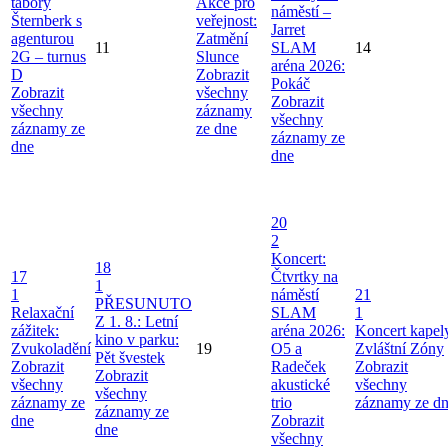
tábory
Akce pro
náměstí –
Šternberk s
veřejnost:
Jarret
agenturou
Zatmění
11
SLAM
14
2G – turnus
Slunce
aréna 2026:
D
Zobrazit
Pokáč
Zobrazit
všechny
Zobrazit
všechny
záznamy
všechny
záznamy ze
ze dne
záznamy ze
dne
dne
20
2
Koncert:
18
17
Čtvrtky na
1
1
náměstí
21
PŘESUNUTO
Relaxační
SLAM
1
Z 1. 8.: Letní
zážitek:
aréna 2026:
Koncert kapel
kino v parku:
Zvukoladění
19
O5 a
Zvláštní Zóny
Pět švestek
Zobrazit
Radeček
Zobrazit
Zobrazit
všechny
akustické
všechny
všechny
záznamy ze
trio
záznamy ze d
záznamy ze
dne
Zobrazit
dne
všechny