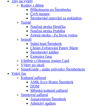
Tipy na výlety
Rodiny s dětmi
Pěškobusem po Šternberku
Čtyři jinotaje
Šternberské putování za pokladem
Turisté
Naučná stezka Henička
Naučná stezka Prabába
Zelená stezka - Za živou vodou
Senioři
Státní hrad Šternberk
Chrám Zvěstování Panny Marie
Šternberský klášter
Expozice času
Ušetřete s Olomouc region Card
Výlety po okolí
SmartGuide - audio průvodce Šternberkem
Volný čas
Kulturní zařízení
AMK Ecce Homo Šternberk
DDM
Městská kulturní zařízení
Sportovní zařízení
Aquacentrum Šternberk
Atletický stadion