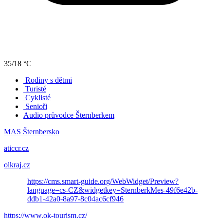
35/18 °C
Rodiny s dětmi
Turisté
Cyklisté
Senioři
Audio průvodce Šternberkem
MAS Šternbersko
aticcr.cz
olkraj.cz
https://cms.smart-guide.org/WebWidget/Preview?
language=cs-CZ&widgetkey=SternberkMes-49f6e42b-
ddb1-42a0-8a97-8c04ac6cf946
https://www.ok-tourism.cz/