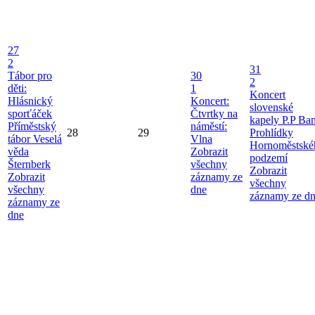
27
2
31
Tábor pro
30
2
děti:
1
Koncert
Hlásnický
Koncert:
slovenské
sporťáček
Čtvrtky na
kapely P.P Ba
Příměstský
náměstí:
28
29
Prohlídky
tábor Veselá
Vlna
Hornoměstské
věda
Zobrazit
podzemí
Šternberk
všechny
Zobrazit
Zobrazit
záznamy ze
všechny
všechny
dne
záznamy ze d
záznamy ze
dne