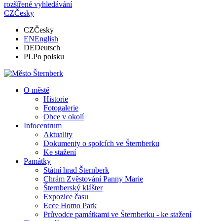
rozšířené vyhledávání
CZ
Česky
CZ
Česky
EN
English
DE
Deutsch
PL
Po polsku
O městě
Historie
Fotogalerie
Obce v okolí
Infocentrum
Aktuality
Dokumenty o spolcích ve Šternberku
Ke stažení
Památky
Státní hrad Šternberk
Chrám Zvěstování Panny Marie
Šternberský klášter
Expozice času
Ecce Homo Park
Průvodce památkami ve Šternberku - ke stažení