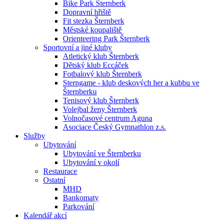
Bike Park Šternberk
Dopravní hřiště
Fit stezka Šternberk
Městské koupaliště
Orienteering Park Šternberk
Sportovní a jiné kluby
Atletický klub Šternberk
Dětský klub Eccáček
Fotbalový klub Šternberk
Sterngame - klub deskových her a kubbu ve
Šternberku
Tenisový klub Šternberk
Volejbal ženy Šternberk
Volnočasové centrum Aguna
Asociace Český Gymnathlon z.s.
Služby
Ubytování
Ubytování ve Šternberku
Ubytování v okolí
Restaurace
Ostatní
MHD
Bankomaty
Parkování
Kalendář akcí