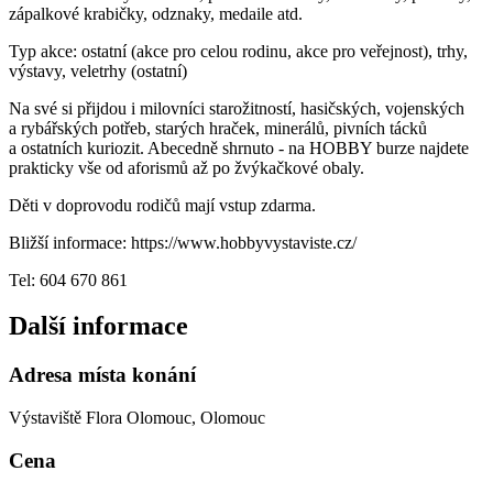
zápalkové krabičky, odznaky, medaile atd.
Typ akce: ostatní (akce pro celou rodinu, akce pro veřejnost), trhy,
výstavy, veletrhy (ostatní)
Na své si přijdou i milovníci starožitností, hasičských, vojenských
a rybářských potřeb, starých hraček, minerálů, pivních tácků
a ostatních kuriozit. Abecedně shrnuto - na HOBBY burze najdete
prakticky vše od aforismů až po žvýkačkové obaly.
Děti v doprovodu rodičů mají vstup zdarma.
Bližší informace: https://www.hobbyvystaviste.cz/
Tel: 604 670 861
Další informace
Adresa místa konání
Výstaviště Flora Olomouc, Olomouc
Cena