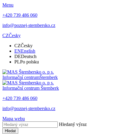
Menu
+420 739 486 060
info@poznej-sternbersko.cz
CZ
Česky
CZ
Česky
EN
English
DE
Deutsch
PL
Po polsku
Informační centrum
Šternberk
Informační centrum
Šternberk
+420 739 486 060
info@poznej-sternbersko.cz
Mapa webu
Hledaný výraz
Hledat