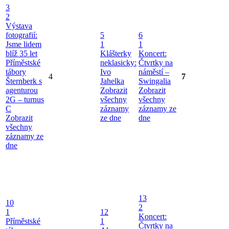
3
2
Výstava
fotografií:
5
6
Jsme lidem
1
1
blíž 35 let
Klášterky
Koncert:
Příměstské
neklasicky:
Čtvrtky na
tábory
Ivo
náměstí –
4
7
Šternberk s
Jahelka
Swingalia
agenturou
Zobrazit
Zobrazit
2G – turnus
všechny
všechny
C
záznamy
záznamy ze
Zobrazit
ze dne
dne
všechny
záznamy ze
dne
13
10
2
1
12
Koncert:
Příměstské
1
Čtvrtky na