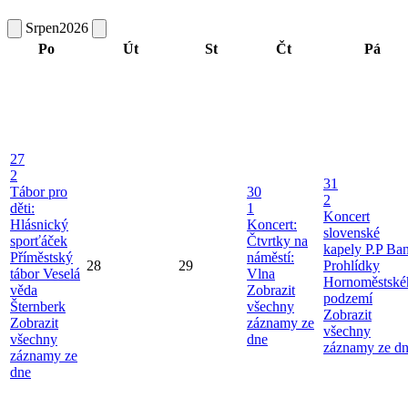
Srpen
2026
Po
Út
St
Čt
Pá
27
2
31
Tábor pro
30
2
děti:
1
Koncert
Hlásnický
Koncert:
slovenské
sporťáček
Čtvrtky na
kapely P.P Ba
Příměstský
náměstí:
28
29
Prohlídky
tábor Veselá
Vlna
Hornoměstské
věda
Zobrazit
podzemí
Šternberk
všechny
Zobrazit
Zobrazit
záznamy ze
všechny
všechny
dne
záznamy ze d
záznamy ze
dne