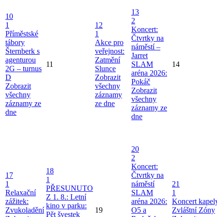
13
10
2
1
12
Koncert:
Příměstské
1
Čtvrtky na
tábory
Akce pro
náměstí –
Šternberk s
veřejnost:
Jarret
agenturou
Zatmění
11
SLAM
14
2G – turnus
Slunce
aréna 2026:
D
Zobrazit
Pokáč
Zobrazit
všechny
Zobrazit
všechny
záznamy
všechny
záznamy ze
ze dne
záznamy ze
dne
dne
20
2
Koncert:
18
17
Čtvrtky na
1
1
náměstí
21
PŘESUNUTO
Relaxační
SLAM
1
Z 1. 8.: Letní
zážitek:
aréna 2026:
Koncert kapel
kino v parku:
Zvukoladění
19
O5 a
Zvláštní Zóny
Pět švestek