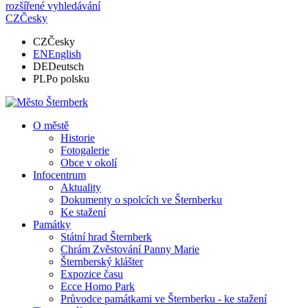
rozšířené vyhledávání
CZ
Česky
CZ
Česky
EN
English
DE
Deutsch
PL
Po polsku
O městě
Historie
Fotogalerie
Obce v okolí
Infocentrum
Aktuality
Dokumenty o spolcích ve Šternberku
Ke stažení
Památky
Státní hrad Šternberk
Chrám Zvěstování Panny Marie
Šternberský klášter
Expozice času
Ecce Homo Park
Průvodce památkami ve Šternberku - ke stažení