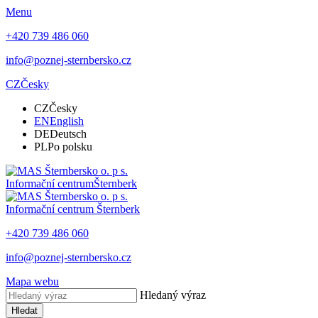
Menu
+420 739 486 060
info@poznej-sternbersko.cz
CZ
Česky
CZ
Česky
EN
English
DE
Deutsch
PL
Po polsku
Informační centrum
Šternberk
Informační centrum
Šternberk
+420 739 486 060
info@poznej-sternbersko.cz
Mapa webu
Hledaný výraz
Hledat