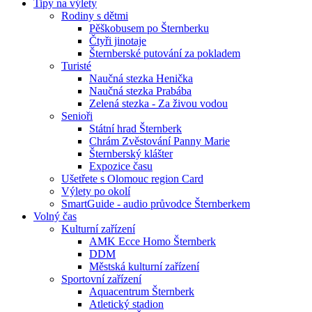
Tipy na výlety
Rodiny s dětmi
Pěškobusem po Šternberku
Čtyři jinotaje
Šternberské putování za pokladem
Turisté
Naučná stezka Henička
Naučná stezka Prabába
Zelená stezka - Za živou vodou
Senioři
Státní hrad Šternberk
Chrám Zvěstování Panny Marie
Šternberský klášter
Expozice času
Ušetřete s Olomouc region Card
Výlety po okolí
SmartGuide - audio průvodce Šternberkem
Volný čas
Kulturní zařízení
AMK Ecce Homo Šternberk
DDM
Městská kulturní zařízení
Sportovní zařízení
Aquacentrum Šternberk
Atletický stadion