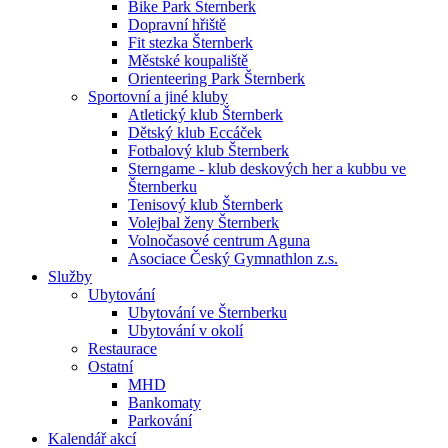
Bike Park Šternberk
Dopravní hřiště
Fit stezka Šternberk
Městské koupaliště
Orienteering Park Šternberk
Sportovní a jiné kluby
Atletický klub Šternberk
Dětský klub Eccáček
Fotbalový klub Šternberk
Sterngame - klub deskových her a kubbu ve
Šternberku
Tenisový klub Šternberk
Volejbal ženy Šternberk
Volnočasové centrum Aguna
Asociace Český Gymnathlon z.s.
Služby
Ubytování
Ubytování ve Šternberku
Ubytování v okolí
Restaurace
Ostatní
MHD
Bankomaty
Parkování
Kalendář akcí