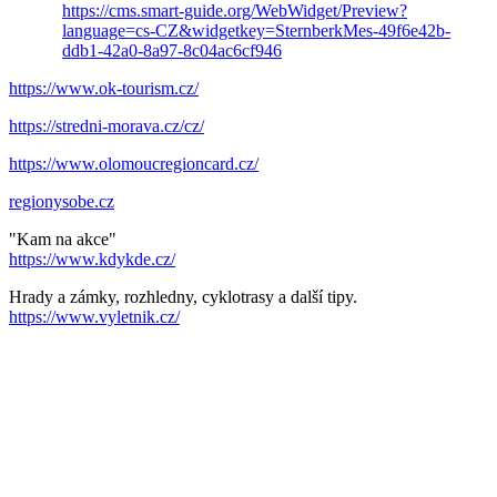
https://cms.smart-guide.org/WebWidget/Preview?
language=cs-CZ&widgetkey=SternberkMes-49f6e42b-
ddb1-42a0-8a97-8c04ac6cf946
https://www.ok-tourism.cz/
https://stredni-morava.cz/cz/
https://www.olomoucregioncard.cz/
regionysobe.cz
"Kam na akce"
https://www.kdykde.cz/
Hrady a zámky, rozhledny, cyklotrasy a další tipy.
https://www.vyletnik.cz/