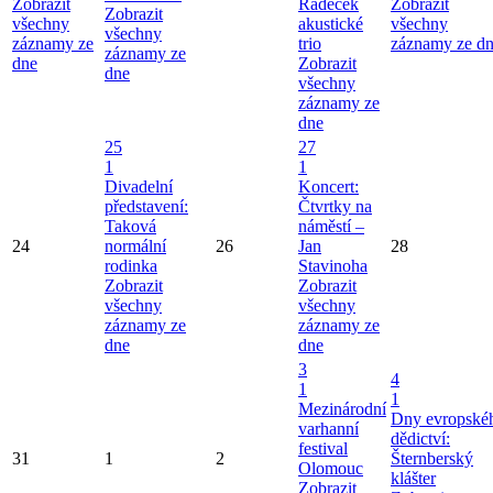
Zobrazit
Radeček
Zobrazit
Zobrazit
všechny
akustické
všechny
všechny
záznamy ze
trio
záznamy ze d
záznamy ze
dne
Zobrazit
dne
všechny
záznamy ze
dne
25
27
1
1
Divadelní
Koncert:
představení:
Čtvrtky na
Taková
náměstí –
24
normální
26
Jan
28
rodinka
Stavinoha
Zobrazit
Zobrazit
všechny
všechny
záznamy ze
záznamy ze
dne
dne
3
4
1
1
Mezinárodní
Dny evropské
varhanní
dědictví:
festival
31
1
2
Šternberský
Olomouc
klášter
Zobrazit