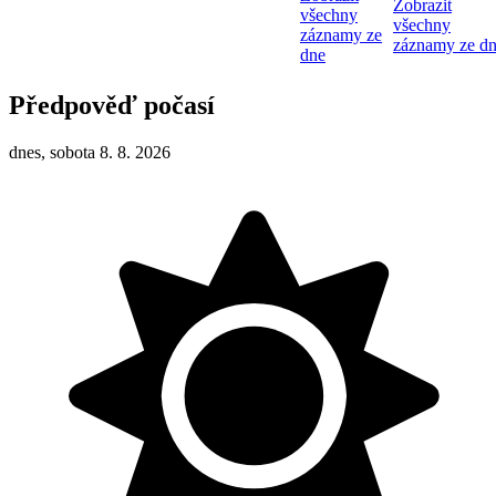
Zobrazit
všechny
všechny
záznamy ze
záznamy ze d
dne
Předpověď počasí
dnes, sobota 8. 8. 2026