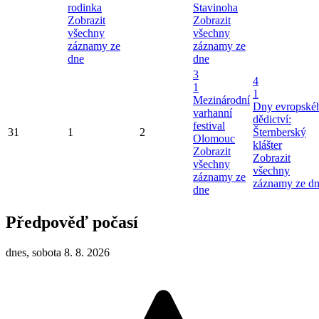
rodinka
Stavinoha
Zobrazit
Zobrazit
všechny
všechny
záznamy ze
záznamy ze
dne
dne
3
4
1
1
Mezinárodní
Dny evropské
varhanní
dědictví:
festival
31
1
2
Šternberský
Olomouc
klášter
Zobrazit
Zobrazit
všechny
všechny
záznamy ze
záznamy ze d
dne
Předpověď počasí
dnes, sobota 8. 8. 2026