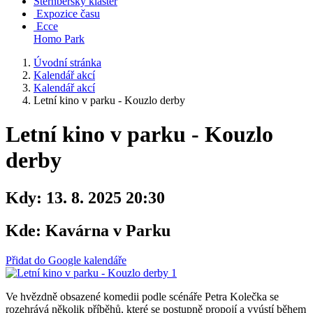
Šternberský klášter
Expozice času
Ecce
Homo Park
Úvodní stránka
Kalendář akcí
Kalendář akcí
Letní kino v parku - Kouzlo derby
Letní kino v parku - Kouzlo
derby
Kdy:
13. 8. 2025 20:30
Kde:
Kavárna v Parku
Přidat do Google kalendáře
Ve hvězdně obsazené komedii podle scénáře Petra Kolečka se
rozehrává několik příběhů, které se postupně propojí a vyústí během