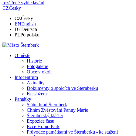
rozšířené vyhledávání
CZ
Česky
CZ
Česky
EN
English
DE
Deutsch
PL
Po polsku
O městě
Historie
Fotogalerie
Obce v okolí
Infocentrum
Aktuality
Dokumenty o spolcích ve Šternberku
Ke stažení
Památky
Státní hrad Šternberk
Chrám Zvěstování Panny Marie
Šternberský klášter
Expozice času
Ecce Homo Park
Průvodce památkami ve Šternberku - ke stažení