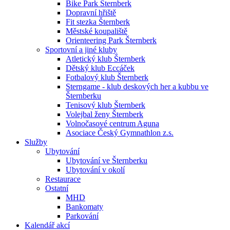
Bike Park Šternberk
Dopravní hřiště
Fit stezka Šternberk
Městské koupaliště
Orienteering Park Šternberk
Sportovní a jiné kluby
Atletický klub Šternberk
Dětský klub Eccáček
Fotbalový klub Šternberk
Sterngame - klub deskových her a kubbu ve
Šternberku
Tenisový klub Šternberk
Volejbal ženy Šternberk
Volnočasové centrum Aguna
Asociace Český Gymnathlon z.s.
Služby
Ubytování
Ubytování ve Šternberku
Ubytování v okolí
Restaurace
Ostatní
MHD
Bankomaty
Parkování
Kalendář akcí