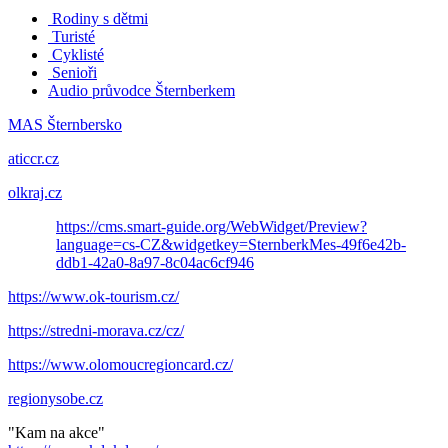
Rodiny s dětmi
Turisté
Cyklisté
Senioři
Audio průvodce Šternberkem
MAS Šternbersko
aticcr.cz
olkraj.cz
https://cms.smart-guide.org/WebWidget/Preview?
language=cs-CZ&widgetkey=SternberkMes-49f6e42b-
ddb1-42a0-8a97-8c04ac6cf946
https://www.ok-tourism.cz/
https://stredni-morava.cz/cz/
https://www.olomoucregioncard.cz/
regionysobe.cz
"Kam na akce"