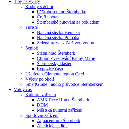
Tipy na výlety
Rodiny s dětmi
Pěškobusem po Šternberku
Čtyři jinotaje
Šternberské putování za pokladem
Turisté
Naučná stezka Henička
Naučná stezka Prabába
Zelená stezka - Za živou vodou
Senioři
Státní hrad Šternberk
Chrám Zvěstování Panny Marie
Šternberský klášter
Expozice času
Ušetřete s Olomouc region Card
Výlety po okolí
SmartGuide - audio průvodce Šternberkem
Volný čas
Kulturní zařízení
AMK Ecce Homo Šternberk
DDM
Městská kulturní zařízení
Sportovní zařízení
Aquacentrum Šternberk
Atletický stadion