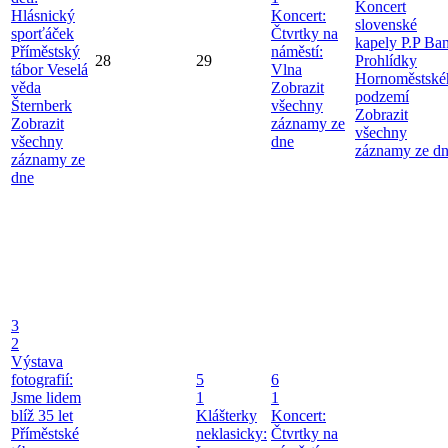
Koncert
Hlásnický
Koncert:
slovenské
sporťáček
Čtvrtky na
kapely P.P Ba
Příměstský
náměstí:
28
29
Prohlídky
tábor Veselá
Vlna
Hornoměstské
věda
Zobrazit
podzemí
Šternberk
všechny
Zobrazit
Zobrazit
záznamy ze
všechny
všechny
dne
záznamy ze d
záznamy ze
dne
3
2
Výstava
fotografií:
5
6
Jsme lidem
1
1
blíž 35 let
Klášterky
Koncert:
Příměstské
neklasicky:
Čtvrtky na