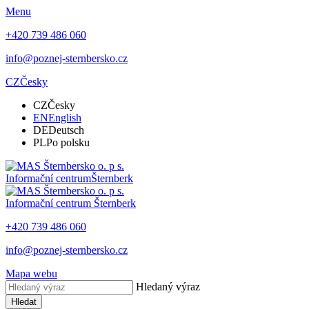
Menu
+420 739 486 060
info@poznej-sternbersko.cz
CZ
Česky
CZ
Česky
EN
English
DE
Deutsch
PL
Po polsku
Informační centrum
Šternberk
Informační centrum
Šternberk
+420 739 486 060
info@poznej-sternbersko.cz
Mapa webu
Hledaný výraz
Hledat