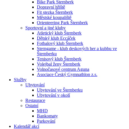
Bike Park Šternberk
Dopravní hřiště
Fit stezka Šternberk
Městské koupaliště
Orienteering Park Šternberk
Sportovní a jiné kluby
Atletický klub Šternberk
Dětský klub Eccáček
Fotbalový klub Šternberk
Sterngame - klub deskových her a kubbu ve
Šternberku
Tenisový klub Šternberk
Volejbal ženy Šternberk
Volnočasové centrum Aguna
Asociace Český Gymnathlon z.s.
Služby
Ubytování
Ubytování ve Šternberku
Ubytování v okolí
Restaurace
Ostatní
MHD
Bankomaty
Parkování
Kalendář akcí