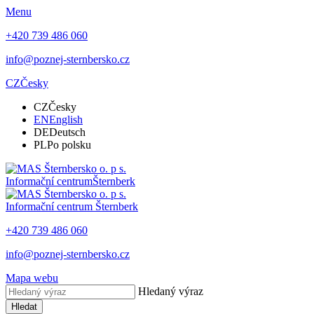
Menu
+420 739 486 060
info@poznej-sternbersko.cz
CZ
Česky
CZ
Česky
EN
English
DE
Deutsch
PL
Po polsku
Informační centrum
Šternberk
Informační centrum
Šternberk
+420 739 486 060
info@poznej-sternbersko.cz
Mapa webu
Hledaný výraz
Hledat