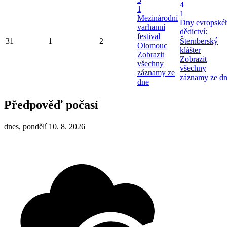
4
1
1
Mezinárodní
Dny evropské
varhanní
dědictví:
festival
31
1
2
Šternberský
Olomouc
klášter
Zobrazit
Zobrazit
všechny
všechny
záznamy ze
záznamy ze d
dne
Předpověď počasí
dnes, pondělí 10. 8. 2026