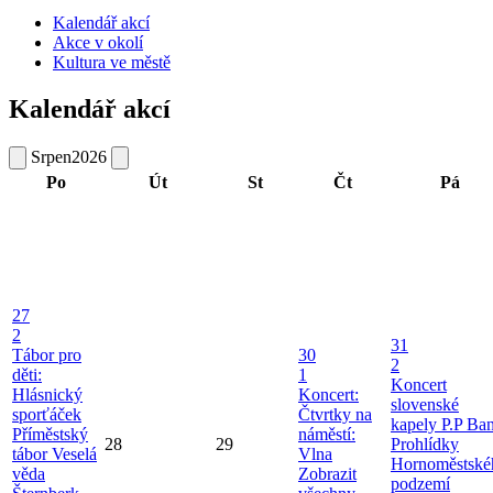
Kalendář akcí
Akce v okolí
Kultura ve městě
Kalendář akcí
Srpen
2026
Po
Út
St
Čt
Pá
27
2
31
Tábor pro
30
2
děti:
1
Koncert
Hlásnický
Koncert:
slovenské
sporťáček
Čtvrtky na
kapely P.P Ba
Příměstský
náměstí:
28
29
Prohlídky
tábor Veselá
Vlna
Hornoměstské
věda
Zobrazit
podzemí