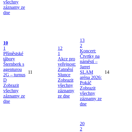
všechny
záznamy ze
dne
13
10
2
1
12
Koncert:
Příměstské
1
Čtvrtky na
tábory
Akce pro
náměstí –
Šternberk s
veřejnost:
Jarret
agenturou
Zatmění
11
SLAM
14
2G – turnus
Slunce
aréna 2026:
D
Zobrazit
Pokáč
Zobrazit
všechny
Zobrazit
všechny
záznamy
všechny
záznamy ze
ze dne
záznamy ze
dne
dne
20
2