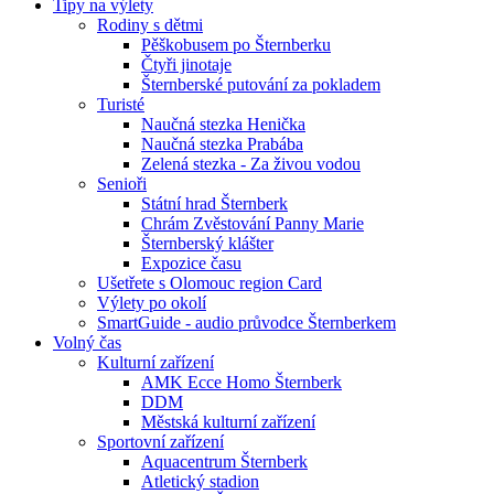
Tipy na výlety
Rodiny s dětmi
Pěškobusem po Šternberku
Čtyři jinotaje
Šternberské putování za pokladem
Turisté
Naučná stezka Henička
Naučná stezka Prabába
Zelená stezka - Za živou vodou
Senioři
Státní hrad Šternberk
Chrám Zvěstování Panny Marie
Šternberský klášter
Expozice času
Ušetřete s Olomouc region Card
Výlety po okolí
SmartGuide - audio průvodce Šternberkem
Volný čas
Kulturní zařízení
AMK Ecce Homo Šternberk
DDM
Městská kulturní zařízení
Sportovní zařízení
Aquacentrum Šternberk
Atletický stadion