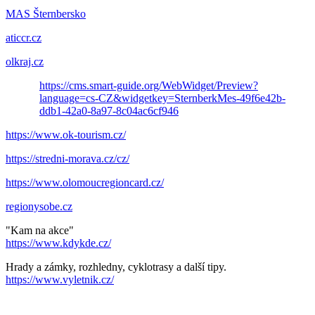
MAS Šternbersko
aticcr.cz
olkraj.cz
https://cms.smart-guide.org/WebWidget/Preview?
language=cs-CZ&widgetkey=SternberkMes-49f6e42b-
ddb1-42a0-8a97-8c04ac6cf946
https://www.ok-tourism.cz/
https://stredni-morava.cz/cz/
https://www.olomoucregioncard.cz/
regionysobe.cz
"Kam na akce"
https://www.kdykde.cz/
Hrady a zámky, rozhledny, cyklotrasy a další tipy.
https://www.vyletnik.cz/