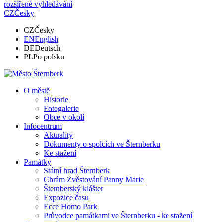
rozšířené vyhledávání
CZ
Česky
CZ
Česky
EN
English
DE
Deutsch
PL
Po polsku
O městě
Historie
Fotogalerie
Obce v okolí
Infocentrum
Aktuality
Dokumenty o spolcích ve Šternberku
Ke stažení
Památky
Státní hrad Šternberk
Chrám Zvěstování Panny Marie
Šternberský klášter
Expozice času
Ecce Homo Park
Průvodce památkami ve Šternberku - ke stažení