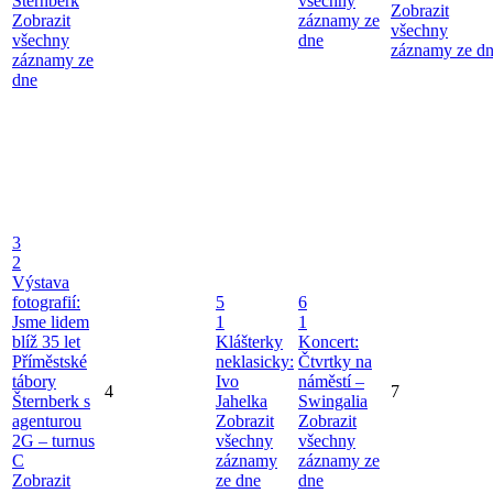
Šternberk
všechny
Zobrazit
Zobrazit
záznamy ze
všechny
všechny
dne
záznamy ze d
záznamy ze
dne
3
2
Výstava
fotografií:
5
6
Jsme lidem
1
1
blíž 35 let
Klášterky
Koncert:
Příměstské
neklasicky:
Čtvrtky na
tábory
Ivo
náměstí –
4
7
Šternberk s
Jahelka
Swingalia
agenturou
Zobrazit
Zobrazit
2G – turnus
všechny
všechny
C
záznamy
záznamy ze
Zobrazit
ze dne
dne