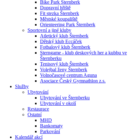
Bike Park Šternberk
Dopravní hřiště
Fit stezka Šternberk
Městské koupaliště
Orienteering Park Šternberk
Sportovní a jiné kluby
Atletický klub Šternberk
Dětský klub Eccáček
Fotbalový klub Šternberk
Sterngame - klub deskových her a kubbu ve
Šternberku
Tenisový klub Šternberk
Volejbal ženy Šternberk
Volnočasové centrum Aguna
Asociace Český Gymnathlon z.s.
Služby
Ubytování
Ubytování ve Šternberku
Ubytování v okolí
Restaurace
Ostatní
MHD
Bankomaty
Parkování
Kalendář akcí