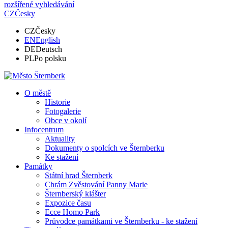
rozšířené vyhledávání
CZ
Česky
CZ
Česky
EN
English
DE
Deutsch
PL
Po polsku
O městě
Historie
Fotogalerie
Obce v okolí
Infocentrum
Aktuality
Dokumenty o spolcích ve Šternberku
Ke stažení
Památky
Státní hrad Šternberk
Chrám Zvěstování Panny Marie
Šternberský klášter
Expozice času
Ecce Homo Park
Průvodce památkami ve Šternberku - ke stažení