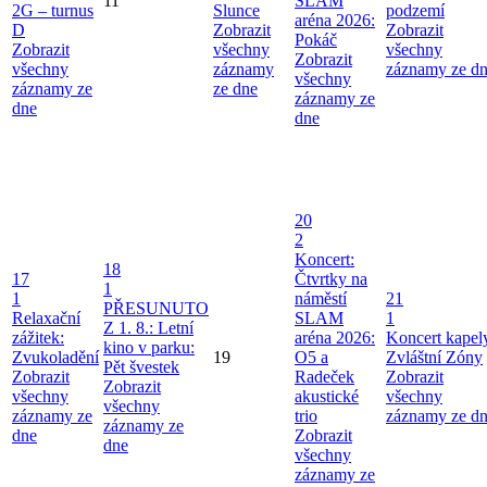
11
SLAM
2G – turnus
Slunce
podzemí
aréna 2026:
D
Zobrazit
Zobrazit
Pokáč
Zobrazit
všechny
všechny
Zobrazit
všechny
záznamy
záznamy ze d
všechny
záznamy ze
ze dne
záznamy ze
dne
dne
20
2
Koncert:
18
17
Čtvrtky na
1
1
náměstí
21
PŘESUNUTO
Relaxační
SLAM
1
Z 1. 8.: Letní
zážitek:
aréna 2026:
Koncert kapel
kino v parku:
Zvukoladění
19
O5 a
Zvláštní Zóny
Pět švestek
Zobrazit
Radeček
Zobrazit
Zobrazit
všechny
akustické
všechny
všechny
záznamy ze
trio
záznamy ze d
záznamy ze
dne
Zobrazit
dne
všechny
záznamy ze