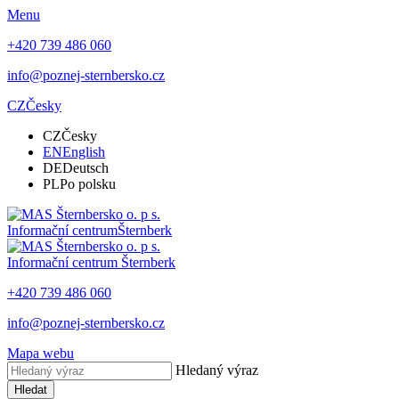
Menu
+420 739 486 060
info@poznej-sternbersko.cz
CZ
Česky
CZ
Česky
EN
English
DE
Deutsch
PL
Po polsku
Informační centrum
Šternberk
Informační centrum
Šternberk
+420 739 486 060
info@poznej-sternbersko.cz
Mapa webu
Hledaný výraz
Hledat