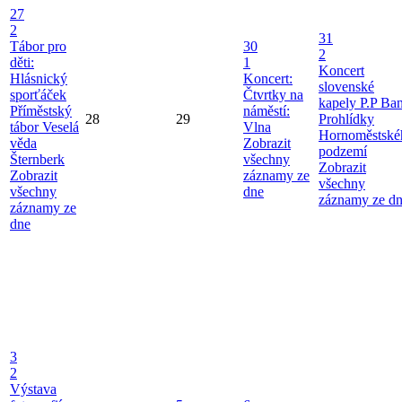
27
2
31
Tábor pro
30
2
děti:
1
Koncert
Hlásnický
Koncert:
slovenské
sporťáček
Čtvrtky na
kapely P.P Ba
Příměstský
náměstí:
28
29
Prohlídky
tábor Veselá
Vlna
Hornoměstské
věda
Zobrazit
podzemí
Šternberk
všechny
Zobrazit
Zobrazit
záznamy ze
všechny
všechny
dne
záznamy ze d
záznamy ze
dne
3
2
Výstava