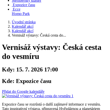
Šternberský klášter
Expozice času
Ecce
Homo Park
Úvodní stránka
Kalendář akcí
Kalendář akcí
Vernisáž výstavy: Česká cesta do...
Vernisáž výstavy: Česká cesta
do vesmíru
Kdy:
15. 7. 2026 17:00
Kde:
Expozice času
Přidat do Google kalendáře
Expozice času se rozrůstá o další zajímavé informace z vesmíru.
Tato inspirativní výstava, připravená Hvězdárnou a planetáriem