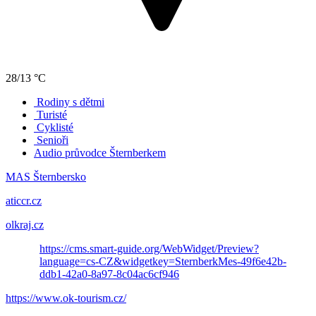
28/13 °C
Rodiny s dětmi
Turisté
Cyklisté
Senioři
Audio průvodce Šternberkem
MAS Šternbersko
aticcr.cz
olkraj.cz
https://cms.smart-guide.org/WebWidget/Preview?
language=cs-CZ&widgetkey=SternberkMes-49f6e42b-
ddb1-42a0-8a97-8c04ac6cf946
https://www.ok-tourism.cz/