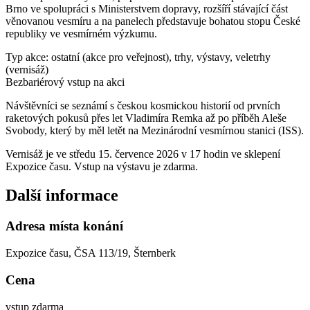
Brno ve spolupráci s Ministerstvem dopravy, rozšíří stávající část
věnovanou vesmíru a na panelech představuje bohatou stopu České
republiky ve vesmírném výzkumu.
Typ akce: ostatní (akce pro veřejnost), trhy, výstavy, veletrhy
(vernisáž)
Bezbariérový vstup na akci
Návštěvníci se seznámí s českou kosmickou historií od prvních
raketových pokusů přes let Vladimíra Remka až po příběh Aleše
Svobody, který by měl letět na Mezinárodní vesmírnou stanici (ISS).
Vernisáž je ve středu 15. července 2026 v 17 hodin ve sklepení
Expozice času. Vstup na výstavu je zdarma.
Další informace
Adresa místa konání
Expozice času, ČSA 113/19, Šternberk
Cena
vstup zdarma