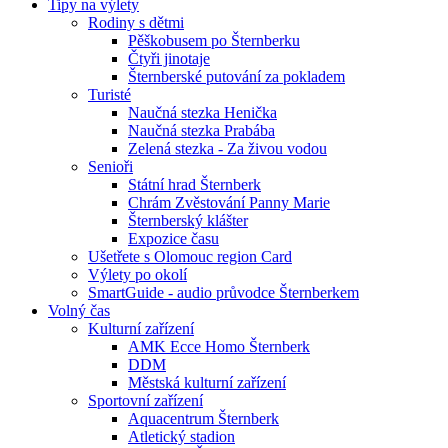
Tipy na výlety
Rodiny s dětmi
Pěškobusem po Šternberku
Čtyři jinotaje
Šternberské putování za pokladem
Turisté
Naučná stezka Henička
Naučná stezka Prabába
Zelená stezka - Za živou vodou
Senioři
Státní hrad Šternberk
Chrám Zvěstování Panny Marie
Šternberský klášter
Expozice času
Ušetřete s Olomouc region Card
Výlety po okolí
SmartGuide - audio průvodce Šternberkem
Volný čas
Kulturní zařízení
AMK Ecce Homo Šternberk
DDM
Městská kulturní zařízení
Sportovní zařízení
Aquacentrum Šternberk
Atletický stadion