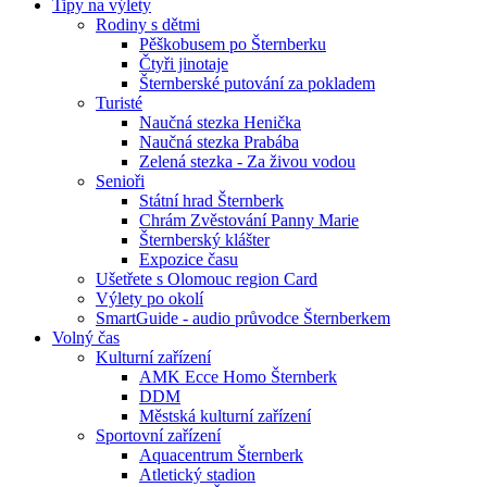
Tipy na výlety
Rodiny s dětmi
Pěškobusem po Šternberku
Čtyři jinotaje
Šternberské putování za pokladem
Turisté
Naučná stezka Henička
Naučná stezka Prabába
Zelená stezka - Za živou vodou
Senioři
Státní hrad Šternberk
Chrám Zvěstování Panny Marie
Šternberský klášter
Expozice času
Ušetřete s Olomouc region Card
Výlety po okolí
SmartGuide - audio průvodce Šternberkem
Volný čas
Kulturní zařízení
AMK Ecce Homo Šternberk
DDM
Městská kulturní zařízení
Sportovní zařízení
Aquacentrum Šternberk
Atletický stadion