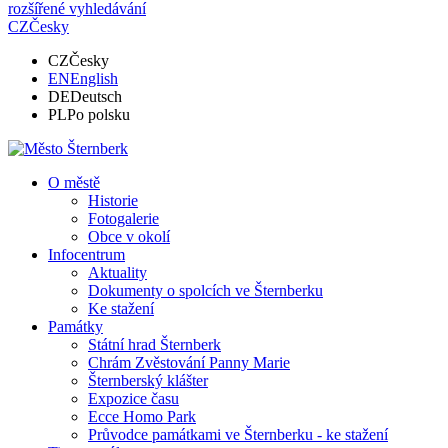
rozšířené vyhledávání
CZ
Česky
CZ
Česky
EN
English
DE
Deutsch
PL
Po polsku
O městě
Historie
Fotogalerie
Obce v okolí
Infocentrum
Aktuality
Dokumenty o spolcích ve Šternberku
Ke stažení
Památky
Státní hrad Šternberk
Chrám Zvěstování Panny Marie
Šternberský klášter
Expozice času
Ecce Homo Park
Průvodce památkami ve Šternberku - ke stažení