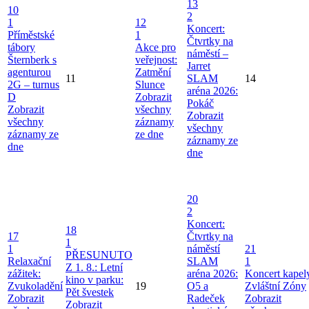
13
10
2
1
12
Koncert:
Příměstské
1
Čtvrtky na
tábory
Akce pro
náměstí –
Šternberk s
veřejnost:
Jarret
agenturou
Zatmění
11
SLAM
14
2G – turnus
Slunce
aréna 2026:
D
Zobrazit
Pokáč
Zobrazit
všechny
Zobrazit
všechny
záznamy
všechny
záznamy ze
ze dne
záznamy ze
dne
dne
20
2
Koncert:
18
17
Čtvrtky na
1
1
náměstí
21
PŘESUNUTO
Relaxační
SLAM
1
Z 1. 8.: Letní
zážitek:
aréna 2026:
Koncert kapel
kino v parku:
Zvukoladění
19
O5 a
Zvláštní Zóny
Pět švestek
Zobrazit
Radeček
Zobrazit
Zobrazit