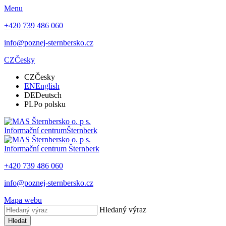
Menu
+420 739 486 060
info@poznej-sternbersko.cz
CZ
Česky
CZ
Česky
EN
English
DE
Deutsch
PL
Po polsku
Informační centrum
Šternberk
Informační centrum
Šternberk
+420 739 486 060
info@poznej-sternbersko.cz
Mapa webu
Hledaný výraz
Hledat