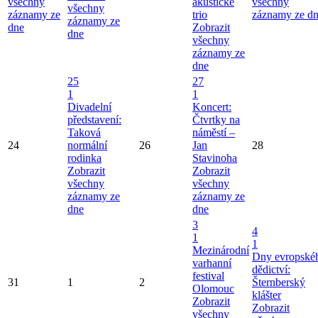
všechny
akustické
všechny
všechny
záznamy ze
trio
záznamy ze d
záznamy ze
dne
Zobrazit
dne
všechny
záznamy ze
dne
25
27
1
1
Divadelní
Koncert:
představení:
Čtvrtky na
Taková
náměstí –
24
normální
26
Jan
28
rodinka
Stavinoha
Zobrazit
Zobrazit
všechny
všechny
záznamy ze
záznamy ze
dne
dne
3
4
1
1
Mezinárodní
Dny evropské
varhanní
dědictví:
festival
31
1
2
Šternberský
Olomouc
klášter
Zobrazit
Zobrazit
všechny