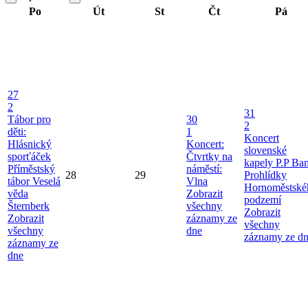
Po
Út
St
Čt
Pá
27
2
31
Tábor pro
30
2
děti:
1
Koncert
Hlásnický
Koncert:
slovenské
sporťáček
Čtvrtky na
kapely P.P Ba
Příměstský
náměstí:
28
29
Prohlídky
tábor Veselá
Vlna
Hornoměstské
věda
Zobrazit
podzemí
Šternberk
všechny
Zobrazit
Zobrazit
záznamy ze
všechny
všechny
dne
záznamy ze d
záznamy ze
dne