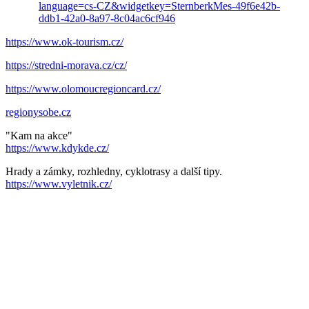
language=cs-CZ&widgetkey=SternberkMes-49f6e42b-
ddb1-42a0-8a97-8c04ac6cf946
https://www.ok-tourism.cz/
https://stredni-morava.cz/cz/
https://www.olomoucregioncard.cz/
regionysobe.cz
"Kam na akce"
https://www.kdykde.cz/
Hrady a zámky, rozhledny, cyklotrasy a další tipy.
https://www.vyletnik.cz/