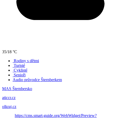
35/18 °C
Rodiny s dětmi
Turisté
Cyklisté
Senioři
Audio průvodce Šternberkem
MAS Šternbersko
aticcr.cz
olkraj.cz
https://cms.smart-guide.org/WebWidget/Preview?