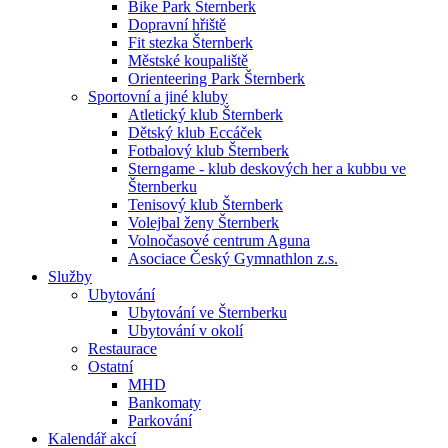
Bike Park Šternberk
Dopravní hřiště
Fit stezka Šternberk
Městské koupaliště
Orienteering Park Šternberk
Sportovní a jiné kluby
Atletický klub Šternberk
Dětský klub Eccáček
Fotbalový klub Šternberk
Sterngame - klub deskových her a kubbu ve
Šternberku
Tenisový klub Šternberk
Volejbal ženy Šternberk
Volnočasové centrum Aguna
Asociace Český Gymnathlon z.s.
Služby
Ubytování
Ubytování ve Šternberku
Ubytování v okolí
Restaurace
Ostatní
MHD
Bankomaty
Parkování
Kalendář akcí