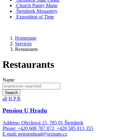
Church
Panny Marie
Šternberk Monastery
Exposition of Time
Homepage
Services
Restaurants
Restaurants
Name
Search
all
H
P
R
Pension U Hradu
Address: Ořechová 15, 785 01 Šternberk
Phone: +420 608 787 872, +420 585 013 355
E-mail: pensionhrad@seznam.cz