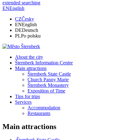
extended searching
EN
English
CZ
Česky
EN
English
DE
Deutsch
PL
Po polsku
About the city
Šternberk Information Centre
Main attractions
Šternberk State Castle
Church Panny Marie
Šternberk Monastery
Exposition of Time
Tips for trips
Services
Accommodation
Restaurants
Main attractions
Šternberk State Castle