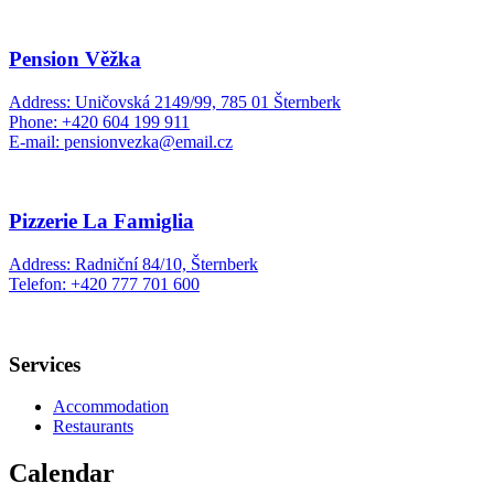
Pension Věžka
Address: Uničovská 2149/99, 785 01 Šternberk
Phone: +420 604 199 911
E-mail: pensionvezka@email.cz
Pizzerie La Famiglia
Address: Radniční 84/10, Šternberk
Telefon: +420 777 701 600
Services
Accommodation
Restaurants
Calendar