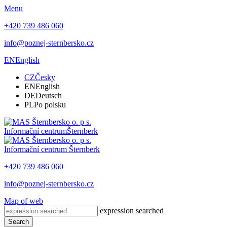
Menu
+420 739 486 060
info@poznej-sternbersko.cz
EN
English
CZ
Česky
EN
English
DE
Deutsch
PL
Po polsku
Informační centrum
Šternberk
Informační centrum
Šternberk
+420 739 486 060
info@poznej-sternbersko.cz
Map of web
expression searched
Search