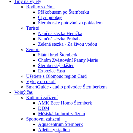
Tipy na výlety
Rodiny s dětmi
Pěškobusem po Šternberku
Čtyři jinotaje
Šternberské putování za pokladem
Turisté
Naučná stezka Henička
Naučná stezka Prabába
Zelená stezka - Za živou vodou
Senioři
Státní hrad Šternberk
Chrám Zvěstování Panny Marie
Šternberský klášter
Expozice času
Ušetřete s Olomouc region Card
Výlety po okolí
SmartGuide - audio průvodce Šternberkem
Volný čas
Kulturní zařízení
AMK Ecce Homo Šternberk
DDM
Městská kulturní zařízení
Sportovní zařízení
Aquacentrum Šternberk
Atletický stadion