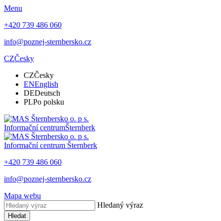
Menu
+420 739 486 060
info@poznej-sternbersko.cz
CZ
Česky
CZ
Česky
EN
English
DE
Deutsch
PL
Po polsku
Informační centrum
Šternberk
Informační centrum
Šternberk
+420 739 486 060
info@poznej-sternbersko.cz
Mapa webu
Hledaný výraz
Hledat