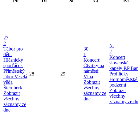
Po
Út
St
Čt
Pá
27
2
31
Tábor pro
30
2
děti:
1
Koncert
Hlásnický
Koncert:
slovenské
sporťáček
Čtvrtky na
kapely P.P Ba
Příměstský
náměstí:
28
29
Prohlídky
tábor Veselá
Vlna
Hornoměstské
věda
Zobrazit
podzemí
Šternberk
všechny
Zobrazit
Zobrazit
záznamy ze
všechny
všechny
dne
záznamy ze d
záznamy ze
dne