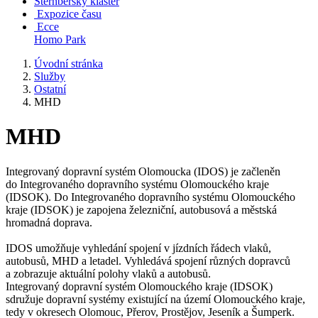
Šternberský klášter
Expozice času
Ecce
Homo Park
Úvodní stránka
Služby
Ostatní
MHD
MHD
Integrovaný dopravní systém Olomoucka (IDOS) je začleněn
do Integrovaného dopravního systému Olomouckého kraje
(IDSOK). Do Integrovaného dopravního systému Olomouckého
kraje (IDSOK) je zapojena železniční, autobusová a městská
hromadná doprava.
IDOS umožňuje vyhledání spojení v jízdních řádech vlaků,
autobusů, MHD a letadel. Vyhledává spojení různých dopravců
a zobrazuje aktuální polohy vlaků a autobusů.
Integrovaný dopravní systém Olomouckého kraje (IDSOK)
sdružuje dopravní systémy existující na území Olomouckého kraje,
tedy v okresech Olomouc, Přerov, Prostějov, Jeseník a Šumperk.