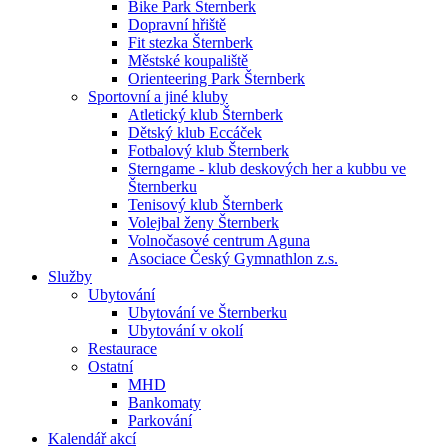
Bike Park Šternberk
Dopravní hřiště
Fit stezka Šternberk
Městské koupaliště
Orienteering Park Šternberk
Sportovní a jiné kluby
Atletický klub Šternberk
Dětský klub Eccáček
Fotbalový klub Šternberk
Sterngame - klub deskových her a kubbu ve
Šternberku
Tenisový klub Šternberk
Volejbal ženy Šternberk
Volnočasové centrum Aguna
Asociace Český Gymnathlon z.s.
Služby
Ubytování
Ubytování ve Šternberku
Ubytování v okolí
Restaurace
Ostatní
MHD
Bankomaty
Parkování
Kalendář akcí