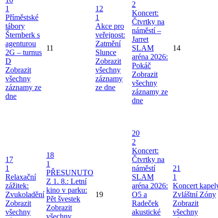
2
1
12
Koncert:
Příměstské
1
Čtvrtky na
tábory
Akce pro
náměstí –
Šternberk s
veřejnost:
Jarret
agenturou
Zatmění
11
SLAM
14
2G – turnus
Slunce
aréna 2026:
D
Zobrazit
Pokáč
Zobrazit
všechny
Zobrazit
všechny
záznamy
všechny
záznamy ze
ze dne
záznamy ze
dne
dne
20
2
Koncert:
18
17
Čtvrtky na
1
1
náměstí
21
PŘESUNUTO
Relaxační
SLAM
1
Z 1. 8.: Letní
zážitek:
aréna 2026:
Koncert kapel
kino v parku:
Zvukoladění
19
O5 a
Zvláštní Zóny
Pět švestek
Zobrazit
Radeček
Zobrazit
Zobrazit
všechny
akustické
všechny
všechny