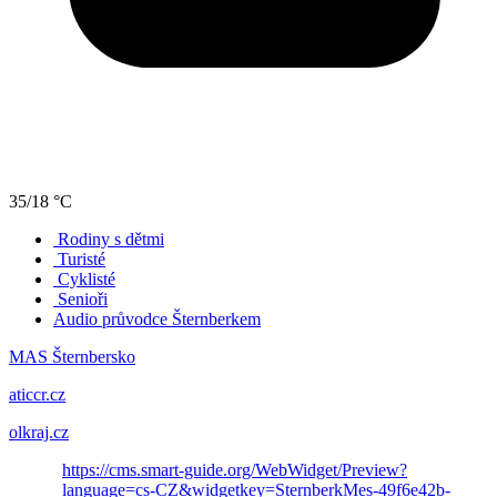
35/18 °C
Rodiny s dětmi
Turisté
Cyklisté
Senioři
Audio průvodce Šternberkem
MAS Šternbersko
aticcr.cz
olkraj.cz
https://cms.smart-guide.org/WebWidget/Preview?
language=cs-CZ&widgetkey=SternberkMes-49f6e42b-