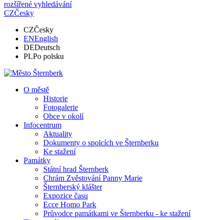
rozšířené vyhledávání
CZ
Česky
CZ
Česky
EN
English
DE
Deutsch
PL
Po polsku
O městě
Historie
Fotogalerie
Obce v okolí
Infocentrum
Aktuality
Dokumenty o spolcích ve Šternberku
Ke stažení
Památky
Státní hrad Šternberk
Chrám Zvěstování Panny Marie
Šternberský klášter
Expozice času
Ecce Homo Park
Průvodce památkami ve Šternberku - ke stažení