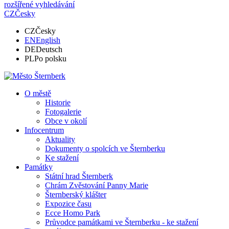
rozšířené vyhledávání
CZ
Česky
CZ
Česky
EN
English
DE
Deutsch
PL
Po polsku
O městě
Historie
Fotogalerie
Obce v okolí
Infocentrum
Aktuality
Dokumenty o spolcích ve Šternberku
Ke stažení
Památky
Státní hrad Šternberk
Chrám Zvěstování Panny Marie
Šternberský klášter
Expozice času
Ecce Homo Park
Průvodce památkami ve Šternberku - ke stažení