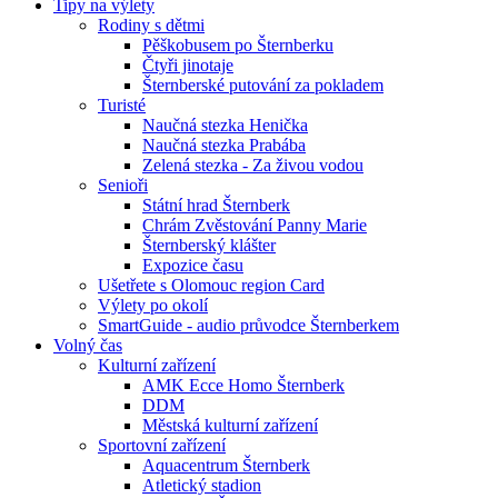
Tipy na výlety
Rodiny s dětmi
Pěškobusem po Šternberku
Čtyři jinotaje
Šternberské putování za pokladem
Turisté
Naučná stezka Henička
Naučná stezka Prabába
Zelená stezka - Za živou vodou
Senioři
Státní hrad Šternberk
Chrám Zvěstování Panny Marie
Šternberský klášter
Expozice času
Ušetřete s Olomouc region Card
Výlety po okolí
SmartGuide - audio průvodce Šternberkem
Volný čas
Kulturní zařízení
AMK Ecce Homo Šternberk
DDM
Městská kulturní zařízení
Sportovní zařízení
Aquacentrum Šternberk
Atletický stadion