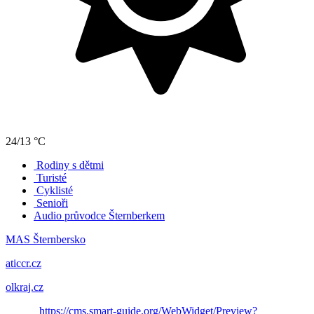
24/13 °C
Rodiny s dětmi
Turisté
Cyklisté
Senioři
Audio průvodce Šternberkem
MAS Šternbersko
aticcr.cz
olkraj.cz
https://cms.smart-guide.org/WebWidget/Preview?