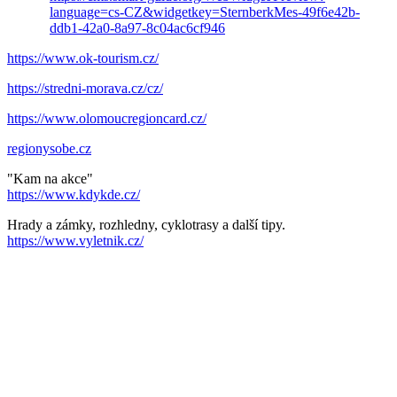
language=cs-CZ&widgetkey=SternberkMes-49f6e42b-
ddb1-42a0-8a97-8c04ac6cf946
https://www.ok-tourism.cz/
https://stredni-morava.cz/cz/
https://www.olomoucregioncard.cz/
regionysobe.cz
"Kam na akce"
https://www.kdykde.cz/
Hrady a zámky, rozhledny, cyklotrasy a další tipy.
https://www.vyletnik.cz/