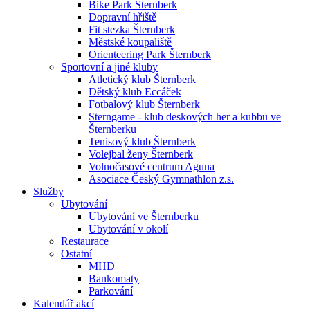
Bike Park Šternberk
Dopravní hřiště
Fit stezka Šternberk
Městské koupaliště
Orienteering Park Šternberk
Sportovní a jiné kluby
Atletický klub Šternberk
Dětský klub Eccáček
Fotbalový klub Šternberk
Sterngame - klub deskových her a kubbu ve
Šternberku
Tenisový klub Šternberk
Volejbal ženy Šternberk
Volnočasové centrum Aguna
Asociace Český Gymnathlon z.s.
Služby
Ubytování
Ubytování ve Šternberku
Ubytování v okolí
Restaurace
Ostatní
MHD
Bankomaty
Parkování
Kalendář akcí