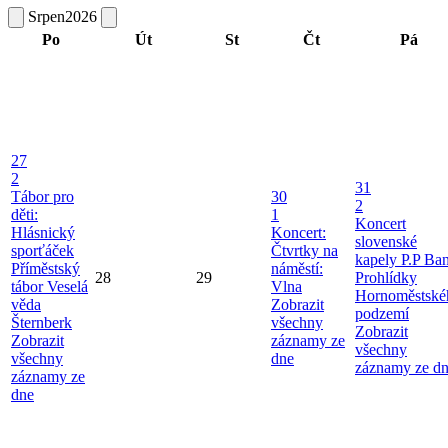
Srpen
2026
Po
Út
St
Čt
Pá
27
2
31
Tábor pro
30
2
děti:
1
Koncert
Hlásnický
Koncert:
slovenské
sporťáček
Čtvrtky na
kapely P.P Ba
Příměstský
náměstí:
28
29
Prohlídky
tábor Veselá
Vlna
Hornoměstské
věda
Zobrazit
podzemí
Šternberk
všechny
Zobrazit
Zobrazit
záznamy ze
všechny
všechny
dne
záznamy ze d
záznamy ze
dne