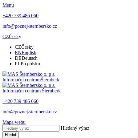
Menu
+420 739 486 060
info@poznej-sternbersko.cz
CZ
Česky
CZ
Česky
EN
English
DE
Deutsch
PL
Po polsku
Informační centrum
Šternberk
Informační centrum
Šternberk
+420 739 486 060
info@poznej-sternbersko.cz
Mapa webu
Hledaný výraz
Hledat