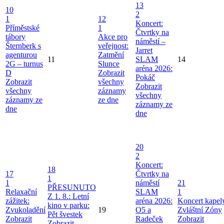
13
10
2
1
12
Koncert:
Příměstské
1
Čtvrtky na
tábory
Akce pro
náměstí –
Šternberk s
veřejnost:
Jarret
agenturou
Zatmění
11
SLAM
14
2G – turnus
Slunce
aréna 2026:
D
Zobrazit
Pokáč
Zobrazit
všechny
Zobrazit
všechny
záznamy
všechny
záznamy ze
ze dne
záznamy ze
dne
dne
20
2
Koncert:
18
17
Čtvrtky na
1
1
náměstí
21
PŘESUNUTO
Relaxační
SLAM
1
Z 1. 8.: Letní
zážitek:
aréna 2026:
Koncert kapel
kino v parku:
Zvukoladění
19
O5 a
Zvláštní Zóny
Pět švestek
Zobrazit
Radeček
Zobrazit
Zobrazit