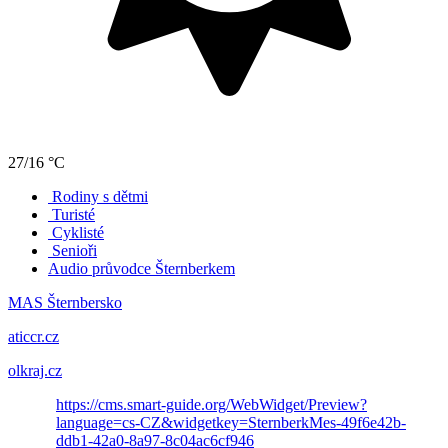
27/16 °C
Rodiny s dětmi
Turisté
Cyklisté
Senioři
Audio průvodce Šternberkem
MAS Šternbersko
aticcr.cz
olkraj.cz
https://cms.smart-guide.org/WebWidget/Preview?
language=cs-CZ&widgetkey=SternberkMes-49f6e42b-
ddb1-42a0-8a97-8c04ac6cf946