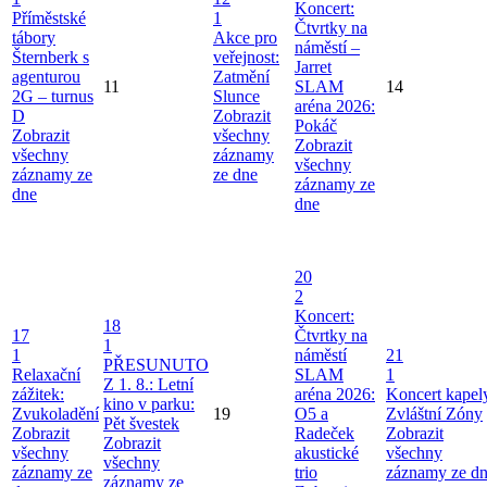
Koncert:
Příměstské
1
Čtvrtky na
tábory
Akce pro
náměstí –
Šternberk s
veřejnost:
Jarret
agenturou
Zatmění
11
SLAM
14
2G – turnus
Slunce
aréna 2026:
D
Zobrazit
Pokáč
Zobrazit
všechny
Zobrazit
všechny
záznamy
všechny
záznamy ze
ze dne
záznamy ze
dne
dne
20
2
Koncert:
18
17
Čtvrtky na
1
1
náměstí
21
PŘESUNUTO
Relaxační
SLAM
1
Z 1. 8.: Letní
zážitek:
aréna 2026:
Koncert kapel
kino v parku:
Zvukoladění
19
O5 a
Zvláštní Zóny
Pět švestek
Zobrazit
Radeček
Zobrazit
Zobrazit
všechny
akustické
všechny
všechny
záznamy ze
trio
záznamy ze d
záznamy ze