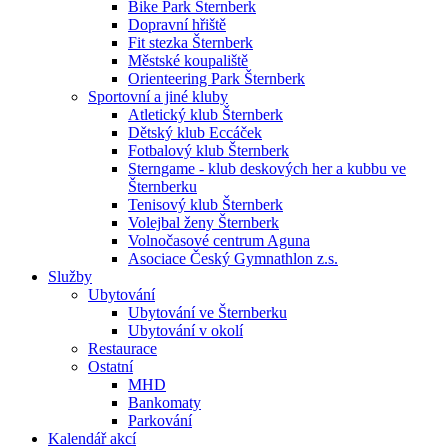
Bike Park Šternberk
Dopravní hřiště
Fit stezka Šternberk
Městské koupaliště
Orienteering Park Šternberk
Sportovní a jiné kluby
Atletický klub Šternberk
Dětský klub Eccáček
Fotbalový klub Šternberk
Sterngame - klub deskových her a kubbu ve
Šternberku
Tenisový klub Šternberk
Volejbal ženy Šternberk
Volnočasové centrum Aguna
Asociace Český Gymnathlon z.s.
Služby
Ubytování
Ubytování ve Šternberku
Ubytování v okolí
Restaurace
Ostatní
MHD
Bankomaty
Parkování
Kalendář akcí