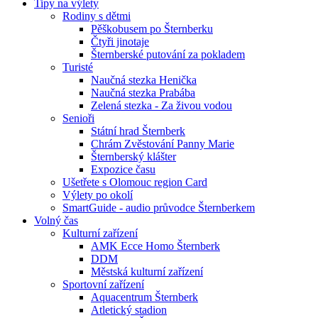
Tipy na výlety
Rodiny s dětmi
Pěškobusem po Šternberku
Čtyři jinotaje
Šternberské putování za pokladem
Turisté
Naučná stezka Henička
Naučná stezka Prabába
Zelená stezka - Za živou vodou
Senioři
Státní hrad Šternberk
Chrám Zvěstování Panny Marie
Šternberský klášter
Expozice času
Ušetřete s Olomouc region Card
Výlety po okolí
SmartGuide - audio průvodce Šternberkem
Volný čas
Kulturní zařízení
AMK Ecce Homo Šternberk
DDM
Městská kulturní zařízení
Sportovní zařízení
Aquacentrum Šternberk
Atletický stadion