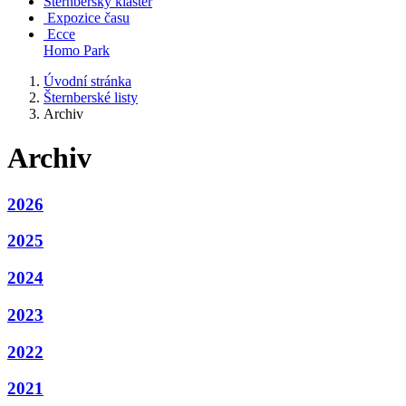
Šternberský klášter
Expozice času
Ecce
Homo Park
Úvodní stránka
Šternberské listy
Archiv
Archiv
2026
2025
2024
2023
2022
2021