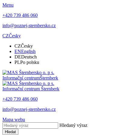
Menu
+420 739 486 060
info@poznej-sternbersko.cz
CZ
Česky
CZ
Česky
EN
English
DE
Deutsch
PL
Po polsku
Informační centrum
Šternberk
Informační centrum
Šternberk
+420 739 486 060
info@poznej-sternbersko.cz
Mapa webu
Hledaný výraz
Hledat