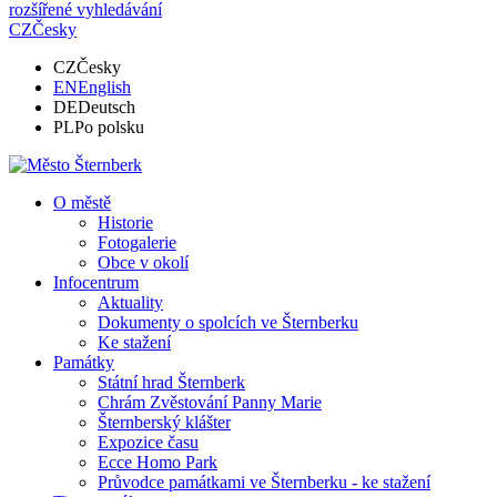
rozšířené vyhledávání
CZ
Česky
CZ
Česky
EN
English
DE
Deutsch
PL
Po polsku
O městě
Historie
Fotogalerie
Obce v okolí
Infocentrum
Aktuality
Dokumenty o spolcích ve Šternberku
Ke stažení
Památky
Státní hrad Šternberk
Chrám Zvěstování Panny Marie
Šternberský klášter
Expozice času
Ecce Homo Park
Průvodce památkami ve Šternberku - ke stažení