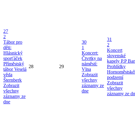
27
2
31
Tábor pro
30
2
děti:
1
Koncert
Hlásnický
Koncert:
slovenské
sporťáček
Čtvrtky na
kapely P.P Ba
Příměstský
náměstí:
28
29
Prohlídky
tábor Veselá
Vlna
Hornoměstské
věda
Zobrazit
podzemí
Šternberk
všechny
Zobrazit
Zobrazit
záznamy ze
všechny
všechny
dne
záznamy ze d
záznamy ze
dne