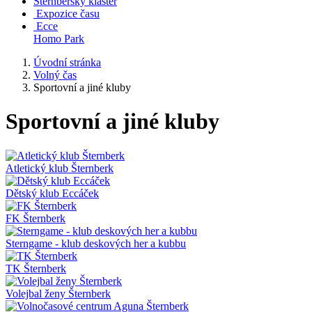
Šternberský klášter
Expozice času
Ecce
Homo Park
Úvodní stránka
Volný čas
Sportovní a jiné kluby
Sportovní a jiné kluby
Atletický klub Šternberk
Dětský klub Eccáček
FK Šternberk
Sterngame - klub deskových her a kubbu
TK Šternberk
Volejbal ženy Šternberk