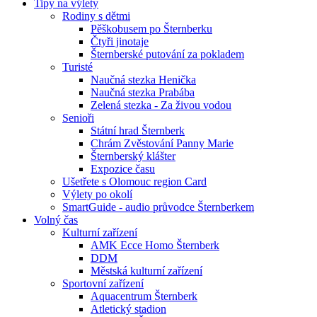
Tipy na výlety
Rodiny s dětmi
Pěškobusem po Šternberku
Čtyři jinotaje
Šternberské putování za pokladem
Turisté
Naučná stezka Henička
Naučná stezka Prabába
Zelená stezka - Za živou vodou
Senioři
Státní hrad Šternberk
Chrám Zvěstování Panny Marie
Šternberský klášter
Expozice času
Ušetřete s Olomouc region Card
Výlety po okolí
SmartGuide - audio průvodce Šternberkem
Volný čas
Kulturní zařízení
AMK Ecce Homo Šternberk
DDM
Městská kulturní zařízení
Sportovní zařízení
Aquacentrum Šternberk
Atletický stadion