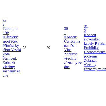
27
2
31
Tábor pro
30
2
děti:
1
Koncert
Hlásnický
Koncert:
slovenské
sporťáček
Čtvrtky na
kapely P.P Ba
Příměstský
náměstí:
28
29
Prohlídky
tábor Veselá
Vlna
Hornoměstské
věda
Zobrazit
podzemí
Šternberk
všechny
Zobrazit
Zobrazit
záznamy ze
všechny
všechny
dne
záznamy ze d
záznamy ze
dne