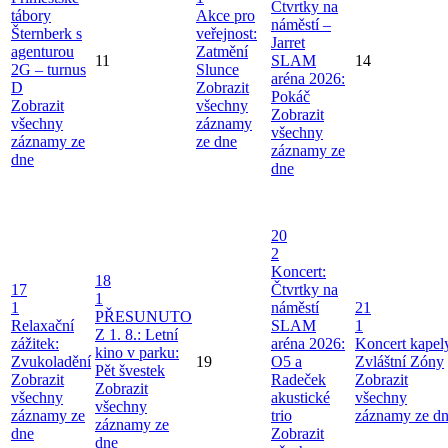
Čtvrtky na
tábory
Akce pro
náměstí –
Šternberk s
veřejnost:
Jarret
agenturou
Zatmění
11
SLAM
14
2G – turnus
Slunce
aréna 2026:
D
Zobrazit
Pokáč
Zobrazit
všechny
Zobrazit
všechny
záznamy
všechny
záznamy ze
ze dne
záznamy ze
dne
dne
20
2
Koncert:
18
17
Čtvrtky na
1
1
náměstí
21
PŘESUNUTO
Relaxační
SLAM
1
Z 1. 8.: Letní
zážitek:
aréna 2026:
Koncert kapel
kino v parku:
Zvukoladění
19
O5 a
Zvláštní Zóny
Pět švestek
Zobrazit
Radeček
Zobrazit
Zobrazit
všechny
akustické
všechny
všechny
záznamy ze
trio
záznamy ze d
záznamy ze
dne
Zobrazit
dne