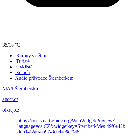
35/18 °C
Rodiny s dětmi
Turisté
Cyklisté
Senioři
Audio průvodce Šternberkem
MAS Šternbersko
aticcr.cz
olkraj.cz
https://cms.smart-guide.org/WebWidget/Preview?
language=cs-CZ&widgetkey=SternberkMes-49f6e42b-
ddb1-42a0-8a97-8c04ac6cf946