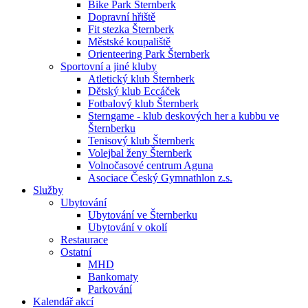
Bike Park Šternberk
Dopravní hřiště
Fit stezka Šternberk
Městské koupaliště
Orienteering Park Šternberk
Sportovní a jiné kluby
Atletický klub Šternberk
Dětský klub Eccáček
Fotbalový klub Šternberk
Sterngame - klub deskových her a kubbu ve
Šternberku
Tenisový klub Šternberk
Volejbal ženy Šternberk
Volnočasové centrum Aguna
Asociace Český Gymnathlon z.s.
Služby
Ubytování
Ubytování ve Šternberku
Ubytování v okolí
Restaurace
Ostatní
MHD
Bankomaty
Parkování
Kalendář akcí