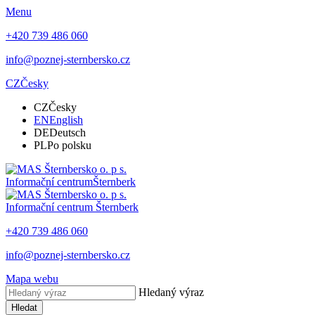
Menu
+420 739 486 060
info@poznej-sternbersko.cz
CZ
Česky
CZ
Česky
EN
English
DE
Deutsch
PL
Po polsku
Informační centrum
Šternberk
Informační centrum
Šternberk
+420 739 486 060
info@poznej-sternbersko.cz
Mapa webu
Hledaný výraz
Hledat