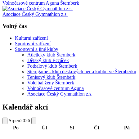
Volnočasové centrum Aguna Šternberk
Asociace Český Gymnathlon z.s.
Volný čas
Kulturní zařízení
Sportovní zařízení
Sportovní a jiné kluby
Atletický klub Šternberk
Dětský klub Eccáček
Fotbalový klub Šternberk
Sterngame - klub deskových her a kubbu ve Šternberku
Tenisový klub Šternberk
Volejbal ženy Šternberk
Volnočasové centrum Aguna
Asociace Český Gymnathlon z.s.
Kalendář akcí
Srpen
2026
Po
Út
St
Čt
Pá