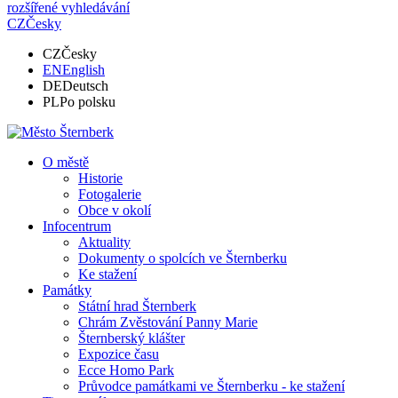
rozšířené vyhledávání
CZ
Česky
CZ
Česky
EN
English
DE
Deutsch
PL
Po polsku
O městě
Historie
Fotogalerie
Obce v okolí
Infocentrum
Aktuality
Dokumenty o spolcích ve Šternberku
Ke stažení
Památky
Státní hrad Šternberk
Chrám Zvěstování Panny Marie
Šternberský klášter
Expozice času
Ecce Homo Park
Průvodce památkami ve Šternberku - ke stažení