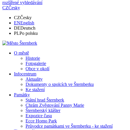
rozšířené vyhledávání
CZ
Česky
CZ
Česky
EN
English
DE
Deutsch
PL
Po polsku
O městě
Historie
Fotogalerie
Obce v okolí
Infocentrum
Aktuality
Dokumenty o spolcích ve Šternberku
Ke stažení
Památky
Státní hrad Šternberk
Chrám Zvěstování Panny Marie
Šternberský klášter
Expozice času
Ecce Homo Park
Průvodce památkami ve Šternberku - ke stažení