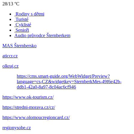
28/13 °C
Rodiny s dětmi
Turisté
Cyklisté
Senioři
Audio průvodce Šternberkem
MAS Šternbersko
aticcr.cz
olkraj.cz
https://cms.smart-guide.org/WebWidget/Preview?
language=cs-CZ&widgetkey=SternberkMes-49f6e42b-
ddb1-42a0-8a97-8c04ac6cf946
https://www.ok-tourism.cz/
https://stredni-morava.cz/cz/
https://www.olomoucregioncard.cz/
regionysobe.cz