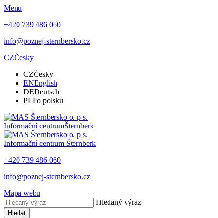
Menu
+420 739 486 060
info@poznej-sternbersko.cz
CZ
Česky
CZ
Česky
EN
English
DE
Deutsch
PL
Po polsku
Informační centrum
Šternberk
Informační centrum
Šternberk
+420 739 486 060
info@poznej-sternbersko.cz
Mapa webu
Hledaný výraz
Hledat