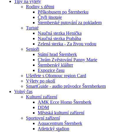
Tipy na výlety
Rodiny s dětmi
Pěškobusem po Šternberku
Čtyři jinotaje
Šternberské putování za pokladem
Turisté
Naučná stezka Henička
Naučná stezka Prabába
Zelená stezka - Za živou vodou
Senioři
Státní hrad Šternberk
Chrám Zvěstování Panny Marie
Šternberský klášter
Expozice času
Ušetřete s Olomouc region Card
Výlety po okolí
SmartGuide - audio průvodce Šternberkem
Volný čas
Kulturní zařízení
AMK Ecce Homo Šternberk
DDM
Městská kulturní zařízení
Sportovní zařízení
Aquacentrum Šternberk
Atletický stadion