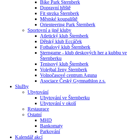
Bike Park Šternberk
Dopravní hřiště
Fit stezka Šternberk
Městské koupaliště
Orienteering Park Šternberk
Sportovní a jiné kluby
Atletický klub Šternberk
Dětský klub Eccáček
Fotbalový klub Šternberk
Sterngame - klub deskových her a kubbu ve
Šternberku
Tenisový klub Šternberk
Volejbal ženy Šternberk
Volnočasové centrum Aguna
Asociace Český Gymnathlon z.s.
Služby
Ubytování
Ubytování ve Šternberku
Ubytování v okolí
Restaurace
Ostatní
MHD
Bankomaty
Parkování
Kalendář akcí