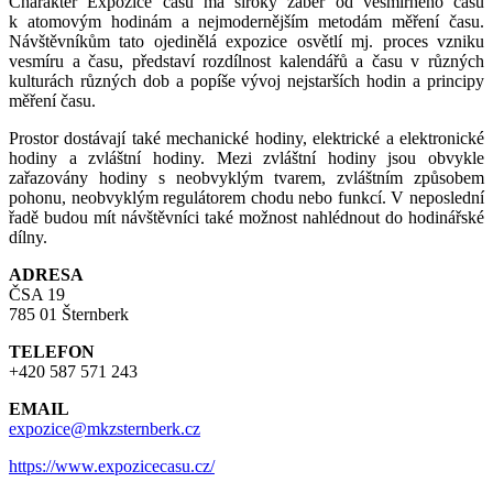
Charakter Expozice času má široký záběr od vesmírného času
k atomovým hodinám a nejmodernějším metodám měření času.
Návštěvníkům tato ojedinělá expozice osvětlí mj. proces vzniku
vesmíru a času, představí rozdílnost kalendářů a času v různých
kulturách různých dob a popíše vývoj nejstarších hodin a principy
měření času.
Prostor dostávají také mechanické hodiny, elektrické a elektronické
hodiny a zvláštní hodiny. Mezi zvláštní hodiny jsou obvykle
zařazovány hodiny s neobvyklým tvarem, zvláštním způsobem
pohonu, neobvyklým regulátorem chodu nebo funkcí. V neposlední
řadě budou mít návštěvníci také možnost nahlédnout do hodinářské
dílny.
ADRESA
ČSA 19
785 01 Šternberk
TELEFON
+420 587 571 243
EMAIL
expozice@mkzsternberk.cz
https://www.expozicecasu.cz/