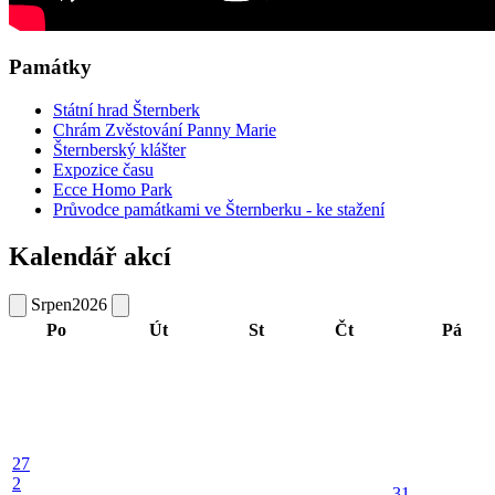
Památky
Státní hrad Šternberk
Chrám Zvěstování Panny Marie
Šternberský klášter
Expozice času
Ecce Homo Park
Průvodce památkami ve Šternberku - ke stažení
Kalendář akcí
Srpen
2026
Po
Út
St
Čt
Pá
27
2
31