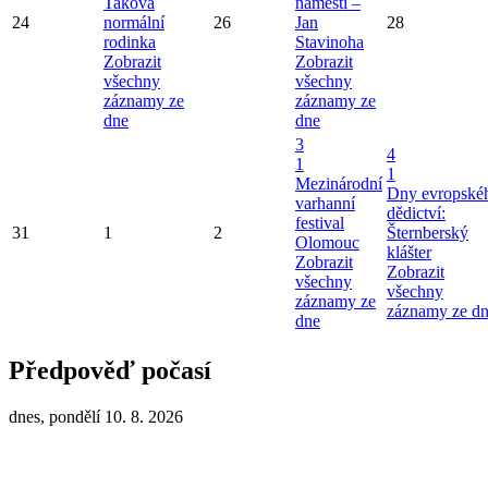
Taková
náměstí –
24
normální
26
Jan
28
rodinka
Stavinoha
Zobrazit
Zobrazit
všechny
všechny
záznamy ze
záznamy ze
dne
dne
3
4
1
1
Mezinárodní
Dny evropské
varhanní
dědictví:
festival
31
1
2
Šternberský
Olomouc
klášter
Zobrazit
Zobrazit
všechny
všechny
záznamy ze
záznamy ze d
dne
Předpověď počasí
dnes, pondělí 10. 8. 2026