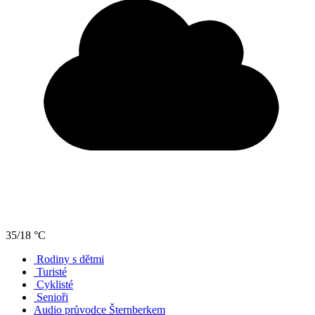
35/18 °C
Rodiny s dětmi
Turisté
Cyklisté
Senioři
Audio průvodce Šternberkem