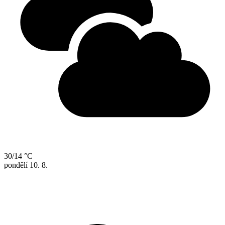
30/14 °C
pondělí
10. 8.