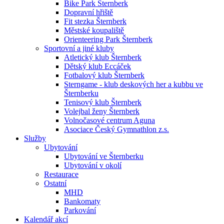
Bike Park Šternberk
Dopravní hřiště
Fit stezka Šternberk
Městské koupaliště
Orienteering Park Šternberk
Sportovní a jiné kluby
Atletický klub Šternberk
Dětský klub Eccáček
Fotbalový klub Šternberk
Sterngame - klub deskových her a kubbu ve
Šternberku
Tenisový klub Šternberk
Volejbal ženy Šternberk
Volnočasové centrum Aguna
Asociace Český Gymnathlon z.s.
Služby
Ubytování
Ubytování ve Šternberku
Ubytování v okolí
Restaurace
Ostatní
MHD
Bankomaty
Parkování
Kalendář akcí