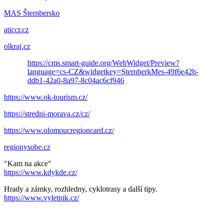
MAS Šternbersko
aticcr.cz
olkraj.cz
https://cms.smart-guide.org/WebWidget/Preview?
language=cs-CZ&widgetkey=SternberkMes-49f6e42b-
ddb1-42a0-8a97-8c04ac6cf946
https://www.ok-tourism.cz/
https://stredni-morava.cz/cz/
https://www.olomoucregioncard.cz/
regionysobe.cz
"Kam na akce"
https://www.kdykde.cz/
Hrady a zámky, rozhledny, cyklotrasy a další tipy.
https://www.vyletnik.cz/