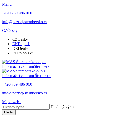
Menu
+420 739 486 060
info@poznej-sternbersko.cz
CZ
Česky
CZ
Česky
EN
English
DE
Deutsch
PL
Po polsku
Informační centrum
Šternberk
Informační centrum
Šternberk
+420 739 486 060
info@poznej-sternbersko.cz
Mapa webu
Hledaný výraz
Hledat