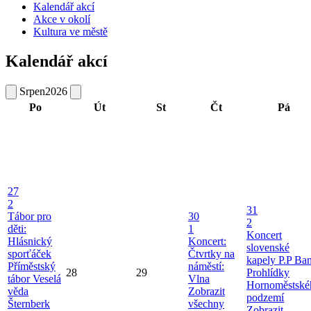
Kalendář akcí
Akce v okolí
Kultura ve městě
Kalendář akcí
Srpen
2026
Po
Út
St
Čt
Pá
27
2
31
Tábor pro
30
2
děti:
1
Koncert
Hlásnický
Koncert:
slovenské
sporťáček
Čtvrtky na
kapely P.P Ba
Příměstský
náměstí:
28
29
Prohlídky
tábor Veselá
Vlna
Hornoměstské
věda
Zobrazit
podzemí
Šternberk
všechny
Zobrazit