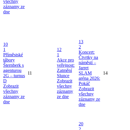
všechny
záznamy ze
dne
13
10
2
1
12
Koncert:
Příměstské
1
Čtvrtky na
tábory
Akce pro
náměstí –
Šternberk s
veřejnost:
Jarret
agenturou
Zatmění
11
SLAM
14
2G – turnus
Slunce
aréna 2026:
D
Zobrazit
Pokáč
Zobrazit
všechny
Zobrazit
všechny
záznamy
všechny
záznamy ze
ze dne
záznamy ze
dne
dne
20
2