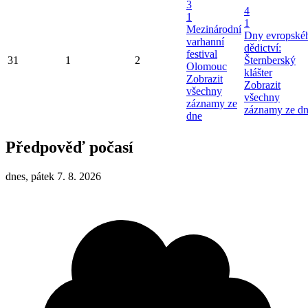
3
4
1
1
Mezinárodní
Dny evropské
varhanní
dědictví:
festival
31
1
2
Šternberský
Olomouc
klášter
Zobrazit
Zobrazit
všechny
všechny
záznamy ze
záznamy ze d
dne
Předpověď počasí
dnes, pátek 7. 8. 2026