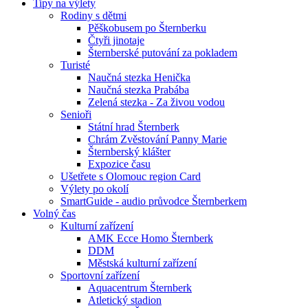
Tipy na výlety
Rodiny s dětmi
Pěškobusem po Šternberku
Čtyři jinotaje
Šternberské putování za pokladem
Turisté
Naučná stezka Henička
Naučná stezka Prabába
Zelená stezka - Za živou vodou
Senioři
Státní hrad Šternberk
Chrám Zvěstování Panny Marie
Šternberský klášter
Expozice času
Ušetřete s Olomouc region Card
Výlety po okolí
SmartGuide - audio průvodce Šternberkem
Volný čas
Kulturní zařízení
AMK Ecce Homo Šternberk
DDM
Městská kulturní zařízení
Sportovní zařízení
Aquacentrum Šternberk
Atletický stadion