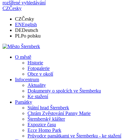
rozšířené vyhledávání
CZ
Česky
CZ
Česky
EN
English
DE
Deutsch
PL
Po polsku
O městě
Historie
Fotogalerie
Obce v okolí
Infocentrum
Aktuality
Dokumenty o spolcích ve Šternberku
Ke stažení
Památky
Státní hrad Šternberk
Chrám Zvěstování Panny Marie
Šternberský klášter
Expozice času
Ecce Homo Park
Průvodce památkami ve Šternberku - ke stažení