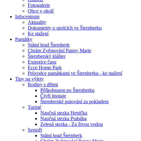
Fotogalerie
Obce v okolí
Infocentrum
Aktuality
Dokumenty o spolcích ve Šternberku
Ke stažení
Památky
Státní hrad Šternberk
Chrám Zvěstování Panny Marie
Šternberský klášter
Expozice času
Ecce Homo Park
Průvodce památkami ve Šternberku - ke stažení
Tipy na výlety
Rodiny s dětmi
Pěškobusem po Šternberku
Čtyři jinotaje
Šternberské putování za pokladem
Turisté
Naučná stezka Henička
Naučná stezka Prabába
Zelená stezka - Za živou vodou
Senioři
Státní hrad Šternberk