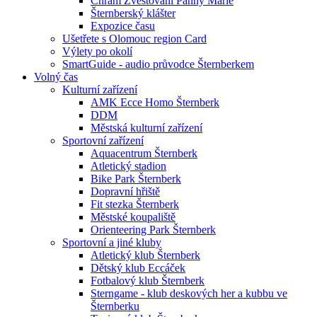
Chrám Zvěstování Panny Marie
Šternberský klášter
Expozice času
Ušetřete s Olomouc region Card
Výlety po okolí
SmartGuide - audio průvodce Šternberkem
Volný čas
Kulturní zařízení
AMK Ecce Homo Šternberk
DDM
Městská kulturní zařízení
Sportovní zařízení
Aquacentrum Šternberk
Atletický stadion
Bike Park Šternberk
Dopravní hřiště
Fit stezka Šternberk
Městské koupaliště
Orienteering Park Šternberk
Sportovní a jiné kluby
Atletický klub Šternberk
Dětský klub Eccáček
Fotbalový klub Šternberk
Sterngame - klub deskových her a kubbu ve
Šternberku