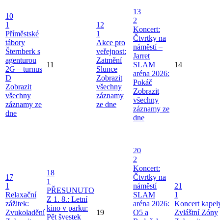
13
10
2
1
12
Koncert:
Příměstské
1
Čtvrtky na
tábory
Akce pro
náměstí –
Šternberk s
veřejnost:
Jarret
agenturou
Zatmění
11
SLAM
14
2G – turnus
Slunce
aréna 2026:
D
Zobrazit
Pokáč
Zobrazit
všechny
Zobrazit
všechny
záznamy
všechny
záznamy ze
ze dne
záznamy ze
dne
dne
20
2
Koncert:
18
17
Čtvrtky na
1
1
náměstí
21
PŘESUNUTO
Relaxační
SLAM
1
Z 1. 8.: Letní
zážitek:
aréna 2026:
Koncert kapel
kino v parku:
Zvukoladění
19
O5 a
Zvláštní Zóny
Pět švestek