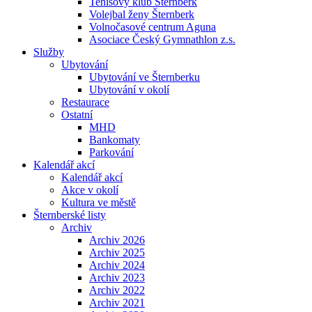
Tenisový klub Šternberk
Volejbal ženy Šternberk
Volnočasové centrum Aguna
Asociace Český Gymnathlon z.s.
Služby
Ubytování
Ubytování ve Šternberku
Ubytování v okolí
Restaurace
Ostatní
MHD
Bankomaty
Parkování
Kalendář akcí
Kalendář akcí
Akce v okolí
Kultura ve městě
Šternberské listy
Archiv
Archiv 2026
Archiv 2025
Archiv 2024
Archiv 2023
Archiv 2022
Archiv 2021