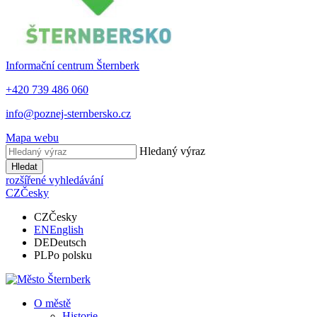
Informační centrum
Šternberk
+420 739 486 060
info@poznej-sternbersko.cz
Mapa webu
Hledaný výraz
Hledat
rozšířené vyhledávání
CZ
Česky
CZ
Česky
EN
English
DE
Deutsch
PL
Po polsku
O městě
Historie