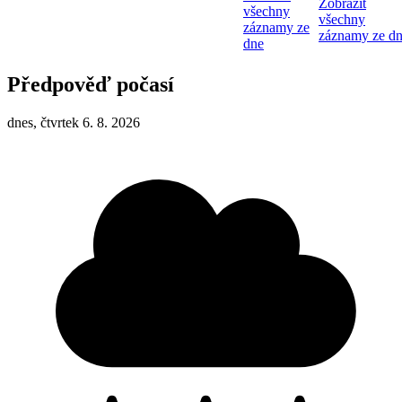
Zobrazit
všechny
všechny
záznamy ze
záznamy ze d
dne
Předpověď počasí
dnes, čtvrtek 6. 8. 2026