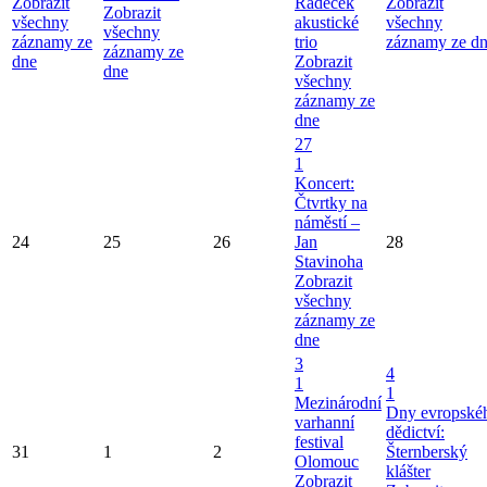
Zobrazit
Radeček
Zobrazit
Zobrazit
všechny
akustické
všechny
všechny
záznamy ze
trio
záznamy ze d
záznamy ze
dne
Zobrazit
dne
všechny
záznamy ze
dne
27
1
Koncert:
Čtvrtky na
náměstí –
24
25
26
Jan
28
Stavinoha
Zobrazit
všechny
záznamy ze
dne
3
4
1
1
Mezinárodní
Dny evropské
varhanní
dědictví:
festival
31
1
2
Šternberský
Olomouc
klášter
Zobrazit