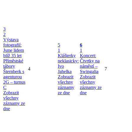
3
2
Výstava
fotografií:
5
6
Jsme lidem
1
1
blíž 35 let
Klášterky
Koncert:
Příměstské
neklasicky:
Čtvrtky na
tábory
Ivo
náměstí –
4
7
Šternberk s
Jahelka
Swingalia
agenturou
Zobrazit
Zobrazit
2G – turnus
všechny
všechny
C
záznamy
záznamy ze
Zobrazit
ze dne
dne
všechny
záznamy ze
dne