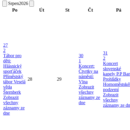
Srpen
2026
Po
Út
St
Čt
Pá
27
2
31
Tábor pro
30
2
děti:
1
Koncert
Hlásnický
Koncert:
slovenské
sporťáček
Čtvrtky na
kapely P.P Ba
Příměstský
náměstí:
28
29
Prohlídky
tábor Veselá
Vlna
Hornoměstské
věda
Zobrazit
podzemí
Šternberk
všechny
Zobrazit
Zobrazit
záznamy ze
všechny
všechny
dne
záznamy ze d
záznamy ze
dne