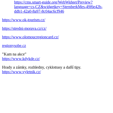
https://cms.smart-guide.org/WebWidget/Preview?
language=cs-CZ&widgetkey=SternberkMes-49f6e42b-
ddb1-42a0-8a97-8c04ac6cf946
https://www.ok-tourism.cz/
https://stredni-morava.cz/cz/
https://www.olomoucregioncard.cz/
regionysobe.cz
"Kam na akce"
https://www.kdykde.cz/
Hrady a zámky, rozhledny, cyklotrasy a další tipy.
https://www.vyletnik.cz/