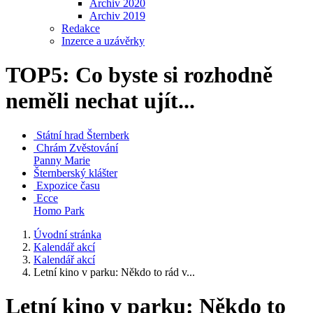
Archiv 2020
Archiv 2019
Redakce
Inzerce a uzávěrky
TOP5: Co byste si rozhodně
neměli nechat ujít...
Státní hrad
Šternberk
Chrám Zvěstování
Panny Marie
Šternberský klášter
Expozice času
Ecce
Homo Park
Úvodní stránka
Kalendář akcí
Kalendář akcí
Letní kino v parku: Někdo to rád v...
Letní kino v parku: Někdo to