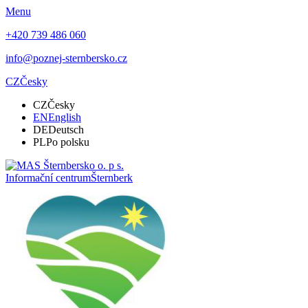
Menu
+420 739 486 060
info@poznej-sternbersko.cz
CZ
Česky
CZ
Česky
EN
English
DE
Deutsch
PL
Po polsku
Informační centrum
Šternberk